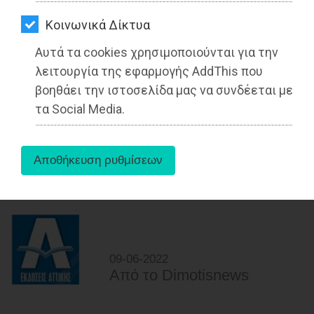
ΑΓΟΡΑΣ
Kοινωνικά Δίκτυα
ΨΙΘΥΡΟΙ
Αυτά τα cookies χρησιμοποιούνται για την
ΑΠΟΣΤΟΛΗ
λειτουργία της εφαρμογής AddThis που
ΑΡΘΡΩΝ
Δημήτρης Μάρκου: «Η 12ετής
βοηθάει την ιστοσελίδα μας να συνδέεται με
επιτυχής πορεία της Γαλιλαίας
τα Social Media.
δείχνει τι μπορεί να επιτευχθεί όταν
υπάρχει το όραμα...»
Διαβάστηκε 5519 φορές
09-06-2022
Από τo Dimotisnews