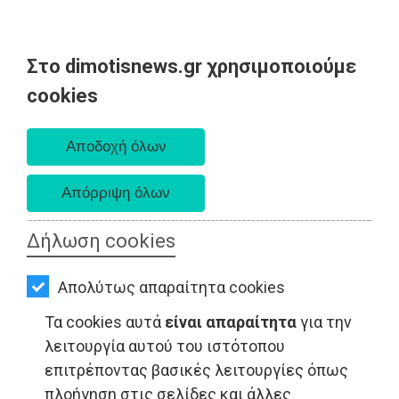
Στο dimotisnews.gr χρησιμοποιούμε
AΡΧΙΚΗ
cookies
Σάββατο 08 Αυγούστου 2026
ΕΙΔΗΣΕΙΣ
Α. 6:34 πμ - Δ. 8:26 μμ
ΠΟΛΙΤΙΚΗ
ΤΟΠΙΚΗ
ΑΥΤΟΔΙΟΙΚΗΣΗ
Δήλωση cookies
ΟΙΚΟΝΟΜΙΑ
ΤΟΠΙΚΗ ΑΥΤΟΔΙΟΙΚΗΣΗ - Ανατολική Αττική
Απολύτως απαραίτητα cookies
ΑΘΛΗΤΙΣΜΟΣ
Τα cookies αυτά
είναι απαραίτητα
για την
ΠΟΛΙΤΙΣΜΟΣ
λειτουργία αυτού του ιστότοπου
επιτρέποντας βασικές λειτουργίες όπως
ΣΠΙΤΙ-
πλοήγηση στις σελίδες και άλλες