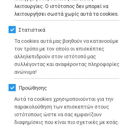
ΚΗΠΟΣ
λειτουργίες. Ο ιστότοπος δεν μπορεί να
λειτουργήσει σωστά χωρίς αυτά τα cookies.
ΥΓΕΙΑ
LIFESTYLE
Στατιστικά
Τα cookies αυτά μας βοηθούν να κατανοούμε
ΤΑΞΙΔΙΑ
τον τρόπο με τον οποίο οι επισκέπτες
ΕΞΟΔΟΣ
αλληλεπιδρούν στον ιστότοπό μας
συλλέγοντας και αναφέροντας πληροφορίες
ΠΕΡΙΒΑΛΛΟΝ
ανώνυμα!
ΚΑΤΟΙΚΙΔΙΟ
Προώθησης
ΑΓΓΕΛΙΕΣ
Αυτά τα cookies χρησιμοποιούνται για την
ΕΦΗΜΕΡΙΔΕΣ
παρακολούθηση των επισκεπτών στους
ιστότοπους ώστε να σας εμφανίζουν
OΔΗΓΟΣ
διαφημίσεις που είναι πιο σχετικές με εσάς.