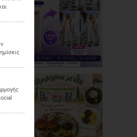
και
ων
ημίσεις
αρμογής
ocial