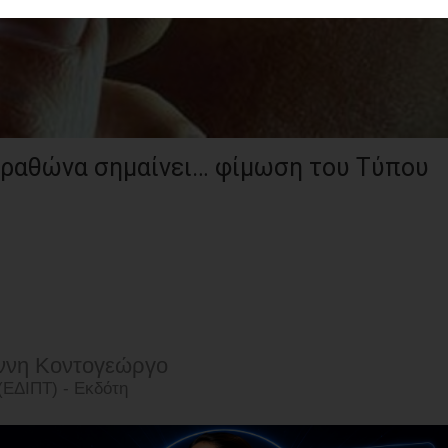
αραθώνα σημαίνει… φίμωση του Τύπου
άννη Κοντογεώργο
ΕΔΙΠΤ) - Εκδότη