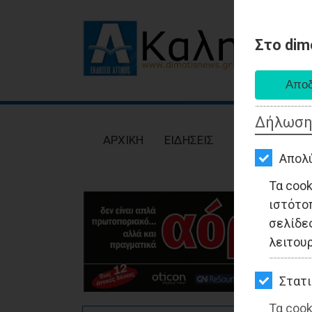
Στο dim
AΡΧΙΚΗ
ΕΙΔΗΣΕΙΣ
Δήλωση
ΠΟΛΙΤΙΚΗ
AΡΧΙΚΗ
ΕΙΔΗΣΕΙΣ
ΠΟΛΙΤΙΚΗ
ΤΟΠΙΚΗ
Απολ
ΑΥΤΟΔΙΟΙΚΗΣΗ
Τα coo
ιστότο
ΟΙΚΟΝΟΜΙΑ
σελίδες
ΑΘΛΗΤΙΣΜΟΣ
λειτου
ΠΟΛΙΤΙΣΜΟΣ
Στατι
ΣΠΙΤΙ-
Τα cook