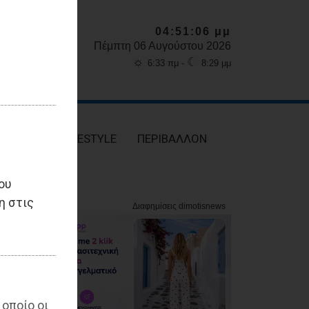
04:51:08 μμ
Πέμπτη 06 Αυγούστου 2026
☼
☾
6:33 πμ -
8:29 μμ
ΥΓΕΙΑ
LIFESTYLE
ΠΕΡΙΒΑΛΛΟΝ
ου
η στις
 οποίο οι