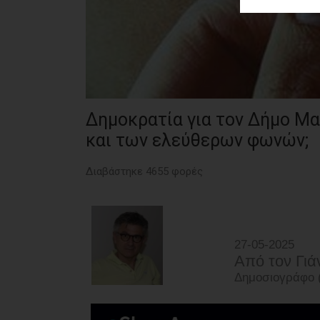
ΑΓΟΡΑΣ
ΨΙΘΥΡΟΙ
ΑΠΟΣΤΟΛΗ
ΑΡΘΡΩΝ
Δημοκρατία για τον Δήμο Μ
και των ελεύθερων φωνών;
Διαβάστηκε 4655 φορές
27-05-2025
Από τoν Γι
Δημοσιογράφο (