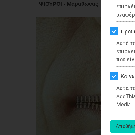
ΨΙΘΥΡΟΙ - Μαραθώνας
ΚΗΠΟΣ
επισκέ
αναφέρ
ΥΓΕΙΑ
LIFESTYLE
Προώ
Αυτά τ
ΤΑΞΙΔΙΑ
επισκε
ΕΞΟΔΟΣ
που είν
ΠΕΡΙΒΑΛΛΟΝ
Kοινω
ΚΑΤΟΙΚΙΔΙΟ
Αυτά τα
AddThis
ΑΓΓΕΛΙΕΣ
Media.
ΕΦΗΜΕΡΙΔΕΣ
OΔΗΓΟΣ