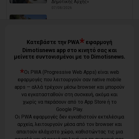
Δημοτικής Αρχής»
07/08/2026
Καρράς για Διοίκηση Αηδόνη:
Παραμύθια και χάντρες προς
Ιθαγενείς... (photos)
*
07/08/2026
Κατεβάστε την PWA
εφαρμογή
Dimotisnews app στο κινητό σας και
μείνετε συντονισμένοι με το Dimotisnews.
Χάρης Δούκας: Η καλύτερή μου να
κατέβει για δήμαρχος ο Μπακογιάννης
(video)
*
Οι PWA (Progressive Web Apps) είναι web
07/08/2026
εφαρμογές που λειτουργούν σαν native mobile
Κέντρο Υγείας Νέας Μάκρης: Το
apps — αλλά τρέχουν μέσω browser και μπορούν
φυσικοθεραπευτήριο πρόκειται να
να εγκατασταθούν στη συσκευή, ακόμα και
επαναλειτουργήσει στο άμεσο μέλλον
07/08/2026
χωρίς να περάσουν από το App Store ή το
Google Play.
Μάτι σε πολεοδομική ομηρία: Οι
Οι PWA εφαρμογές δεν εγκαθιστούν εκτελέσιμα
περιουσίες πάγωσαν – Οι κάτοικοι
οργανώνονται
αρχεία, λειτουργούν μέσα από τον browser και
07/08/2026
απαιτούν ελάχιστο χώρο, καθιστώντας τις μια
Όροι χρήσης