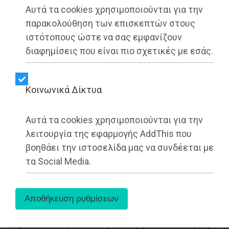
Αυτά τα cookies χρησιμοποιούνται για την
παρακολούθηση των επισκεπτών στους
ιστότοπους ώστε να σας εμφανίζουν
διαφημίσεις που είναι πιο σχετικές με εσάς.
Ο Δήμος Μαραθώνος, ένας από τους
Kοινωνικά Δίκτυα
ιστορικότερους δήμους της Αττικής,
βρίσκεται σε μια ιδιαίτερα κρίσιμη καμπή στην
Αυτά τα cookies χρησιμοποιούνται για την
πολιτική του πορεία.
λειτουργία της εφαρμογής AddThis που
βοηθάει την ιστοσελίδα μας να συνδέεται με
Η τρέχουσα διοίκηση, η οποία επανεξελέγει στις
εκλογές του 2023, έχει επικριθεί για την έλλειψη
τα Social Media.
στρατηγικού οράματος και σχεδίου.
Από την άλλη πλευρά, η αντιπολίτευση φαίνεται
να μην έχει ένα σαφές πρόγραμμα που να
προτείνει εναλλακτικές λύσεις, με αποτέλεσμα η