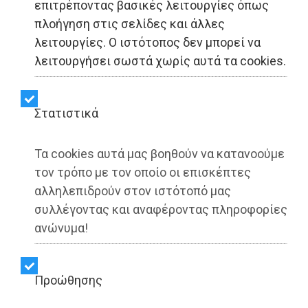
επιτρέποντας βασικές λειτουργίες όπως
Δήμος Μαραθώνος:
πλοήγηση στις σελίδες και άλλες
λειτουργίες. Ο ιστότοπος δεν μπορεί να
Διοίκηση χωρίς όραμα,
λειτουργήσει σωστά χωρίς αυτά τα cookies.
αντιπολίτευση χωρίς
ιδέες και πρόγραμμα
Στατιστικά
Τα cookies αυτά μας βοηθούν να κατανοούμε
Share:
τον τρόπο με τον οποίο οι επισκέπτες
αλληλεπιδρούν στον ιστότοπό μας
Γιάννης Κοντογεώργος | 12/10/2025 - 12:45
συλλέγοντας και αναφέροντας πληροφορίες
▶️ Ακούστε το κείμενο
ανώνυμα!
Προώθησης