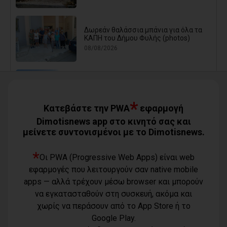
Δωρεάν θαλάσσια μπάνια για όλα τα
ΚΑΠΗ του Δήμου Φυλής (photos)
08/08/2026
Ο Αύγουστος είναι ίσως η μεγαλύτερη
δοκιμασία για τον Δήμο Μαραθώνος
08/08/2026
*
Κατεβάστε την PWA
εφαρμογή
Dimotisnews app στο κινητό σας και
μείνετε συντονισμένοι με το Dimotisnews.
Χαρδαλιάς: «Καμία ανεμογεννήτρια σε
καμένες εκτάσεις της Αττικής - Δεν θα
εγκριθεί καμία μελέτη»
*
Οι PWA (Progressive Web Apps) είναι web
08/08/2026
εφαρμογές που λειτουργούν σαν native mobile
apps — αλλά τρέχουν μέσω browser και μπορούν
να εγκατασταθούν στη συσκευή, ακόμα και
Με τη συνδρομή του Δήμου Αθηναίων
χωρίς να περάσουν από το App Store ή το
βελτιώθηκε ο περιβάλλων χώρος της
Google Play.
Εθνικής Βιβλιοθήκης