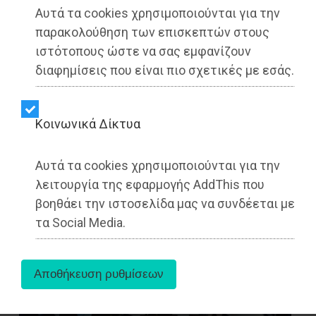
συζήτησης σχετικά με τη διαχείριση των
Αυτά τα cookies χρησιμοποιούνται για την
οικονομικών αρμοδιοτήτων του Δήμου.
παρακολούθηση των επισκεπτών στους
ιστότοπους ώστε να σας εμφανίζουν
Η αφορμή δόθηκε από το γεγονός ότι, σύμφωνα
διαφημίσεις που είναι πιο σχετικές με εσάς.
με την ισχύουσα απόφαση του Δημάρχου για τον
ορισμό των Αντιδημάρχων, με ημερομηνία 3
Ιανουαρίου 2025, δεν προβλέπεται θέση
Kοινωνικά Δίκτυα
Αντιδημάρχου Οικονομικών. Αντίθετα, οι
σχετικές αρμοδιότητες παραμένουν στον
Δήμαρχο, καθώς δεν έχουν μεταβιβαστεί σε
Αυτά τα cookies χρησιμοποιούνται για την
κάποιον Αντιδήμαρχο.
λειτουργία της εφαρμογής AddThis που
βοηθάει την ιστοσελίδα μας να συνδέεται με
τα Social Media.