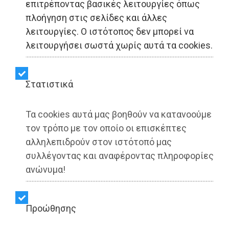
επιτρέποντας βασικές λειτουργίες όπως
πλοήγηση στις σελίδες και άλλες
LIFESTYLE - Μαραθώνας
λειτουργίες. Ο ιστότοπος δεν μπορεί να
λειτουργήσει σωστά χωρίς αυτά τα cookies.
Δήμος Μαραθώνος: Γιατί
παραμένει χωρίς
Στατιστικά
Αντιδήμαρχο
Τα cookies αυτά μας βοηθούν να κατανοούμε
Οικονομικών;
τον τρόπο με τον οποίο οι επισκέπτες
αλληλεπιδρούν στον ιστότοπό μας
συλλέγοντας και αναφέροντας πληροφορίες
Share:
ανώνυμα!
Dimotisnews | 04/07/2026 - 10:31
▶️ Ακούστε το κείμενο
Προώθησης
Η επιλογή αυτή έχει αποτελέσει αντικείμενο