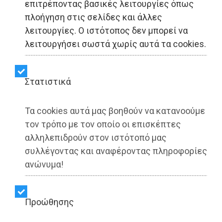
επιτρέποντας βασικές λειτουργίες όπως
πλοήγηση στις σελίδες και άλλες
λειτουργίες. Ο ιστότοπος δεν μπορεί να
ΑΥΤΟΔΙΟΙΚΗΣΗ - Μαρκόπουλο
λειτουργήσει σωστά χωρίς αυτά τα cookies.
Δήμος Μαρκοπούλου:
Στατιστικά
Εγγραφή νέων εθελοντών
δοτών Μυελού των
Τα cookies αυτά μας βοηθούν να κατανοούμε
τον τρόπο με τον οποίο οι επισκέπτες
Οστών
αλληλεπιδρούν στον ιστότοπό μας
συλλέγοντας και αναφέροντας πληροφορίες
ανώνυμα!
Share:
Dimotisnews | 05/06/2025 - 14:56
Προώθησης
▶️ Ακούστε το κείμενο