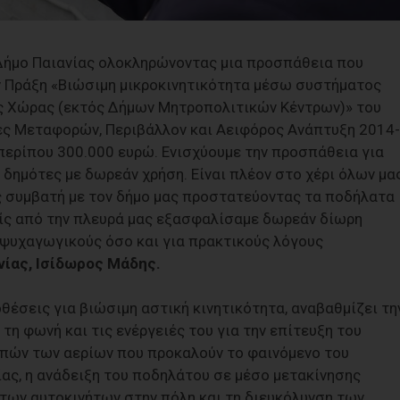
Δήμο Παιανίας ολοκληρώνοντας μια προσπάθεια που
ην Πράξη «Βιώσιμη μικροκινητικότητα μέσω συστήματος
ς Χώρας (εκτός Δήμων Μητροπολιτικών Κέντρων)» του
ς Μεταφορών, Περιβάλλον και Αειφόρος Ανάπτυξη 2014-
ερίπου 300.000 ευρώ. Ενισχύουμε την προσπάθεια για
 δημότες με δωρεάν χρήση. Είναι πλέον στο χέρι όλων μα
 συμβατή με τον δήμο μας προστατεύοντας τα ποδήλατα
είς από την πλευρά μας εξασφαλίσαμε δωρεάν δίωρη
α ψυχαγωγικούς όσο και για πρακτικούς λόγους
ίας, Ισίδωρος Μάδης.
θέσεις για βιώσιμη αστική κινητικότητα, αναβαθμίζει τη
τη φωνή και τις ενέργειές του για την επίτευξη του
πών των αερίων που προκαλούν το φαινόμενο του
νίας, η ανάδειξη του ποδηλάτου σε μέσο μετακίνησης
των αυτοκινήτων στην πόλη και τη διευκόλυνση των