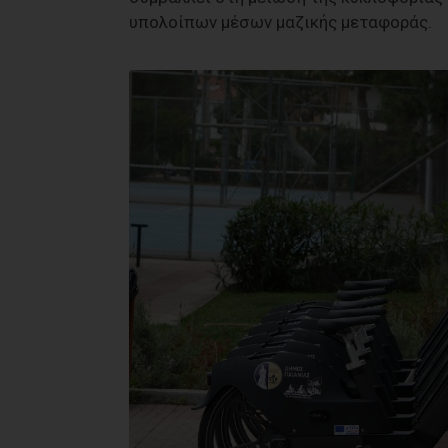
υπολοίπων μέσων μαζικής μεταφοράς.