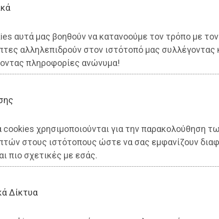
ικά
ies αυτά μας βοηθούν να κατανοούμε τον τρόπο με τον
πτες αλληλεπιδρούν στον ιστότοπό μας συλλέγοντας 
εάν ηλεκτρικά ποδήλατα για
οντας πληροφορίες ανώνυμα!
μοτών και επισκεπτών
σης
α cookies χρησιμοποιούνται για την παρακολούθηση τ
πτών στους ιστότοπους ώστε να σας εμφανίζουν διαφ
αι πιο σχετικές με εσάς.
κά Δίκτυα