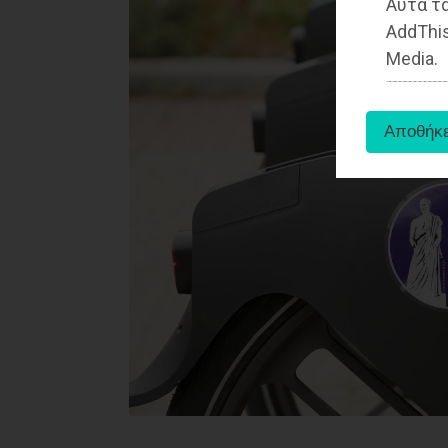
Αυτά τα
AddThis
Media.