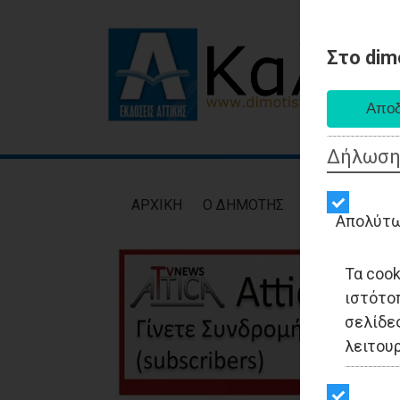
Στο dim
Δήλωση
AΡXIKH
Ο ΔΗΜΟΤΗΣ
ΕΙΔΗΣΕΙΣ
ΑΥΤ
Απολύτω
Τα coo
ιστότο
σελίδες
λειτου