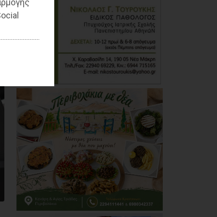
αρμογής
Κέντρο Υγείας Νέας
ocial
Μάκρης: Το
φυσικοθεραπευτήριο
πρόκειται να
επαναλειτουργήσει
στο άμεσο μέλλον
07/08/2026
Μάτι σε πολεοδομική
ομηρία: Οι περιουσίες
πάγωσαν – Οι
κάτοικοι
οργανώνονται
07/08/2026