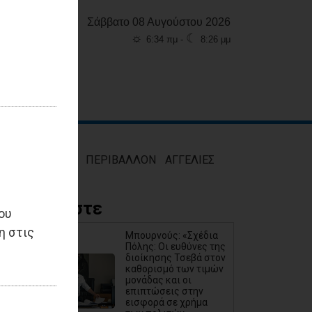
Σάββατο 08 Αυγούστου 2026
☼
☾
6:34 πμ -
8:26 μμ
ΜΟΣ
ΥΓΕΙΑ
ΠΕΡΙΒΑΛΛΟΝ
ΑΓΓΕΛΙΕΣ
Διαβάστε
ου
η στις
Μπουρνούς: «Σχέδια
Πόλης: Οι ευθύνες της
διοίκησης Τσεβά στον
καθορισμό των τιμών
μονάδας και οι
επιπτώσεις στην
εισφορά σε χρήμα