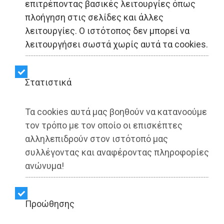
επιτρέποντας βασικές λειτουργίες όπως
Δήμος Παιανίας: Νέα
πλοήγηση στις σελίδες και άλλες
λειτουργίες. Ο ιστότοπος δεν μπορεί να
διανομή από το
λειτουργήσει σωστά χωρίς αυτά τα cookies.
Κοινωνικό Παντοπωλείο -
Σταθερά δίπλα σε όσους
Στατιστικά
έχουν ανάγκη
Τα cookies αυτά μας βοηθούν να κατανοούμε
τον τρόπο με τον οποίο οι επισκέπτες
αλληλεπιδρούν στον ιστότοπό μας
Share:
συλλέγοντας και αναφέροντας πληροφορίες
Dimotisnews | 16/06/2025 - 13:12
ανώνυμα!
▶️ Ακούστε το κείμενο
Προώθησης