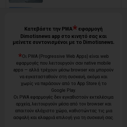
Ο Αύγουστος είναι ίσως η μεγαλύτερη
δοκιμασία για τον Δήμο Μαραθώνος
08/08/2026
*
Κατεβάστε την PWA
εφαρμογή
Dimotisnews app στο κινητό σας και
μείνετε συντονισμένοι με το Dimotisnews.
Χαρδαλιάς: «Καμία ανεμογεννήτρια σε
καμένες εκτάσεις της Αττικής - Δεν θα
εγκριθεί καμία μελέτη»
*
Οι PWA (Progressive Web Apps) είναι web
08/08/2026
εφαρμογές που λειτουργούν σαν native mobile
apps — αλλά τρέχουν μέσω browser και μπορούν
να εγκατασταθούν στη συσκευή, ακόμα και
Με τη συνδρομή του Δήμου Αθηναίων
χωρίς να περάσουν από το App Store ή το
βελτιώθηκε ο περιβάλλων χώρος της
Google Play.
Εθνικής Βιβλιοθήκης
Οι PWA εφαρμογές δεν εγκαθιστούν εκτελέσιμα
08/08/2026
αρχεία, λειτουργούν μέσα από τον browser και
απαιτούν ελάχιστο χώρο, καθιστώντας τις μια
Όροι χρήσης
ασφαλή και ελαφριά επιλογή για τη συσκευή σας.
Τηλέφωνο
Πολιτική
επικοινωνίας
απορρήτου -