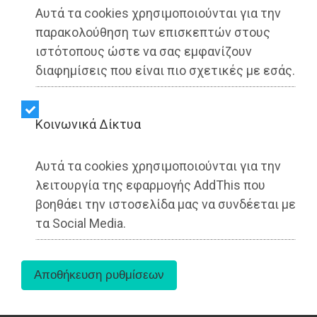
Αυτά τα cookies χρησιμοποιούνται για την
παρακολούθηση των επισκεπτών στους
ιστότοπους ώστε να σας εμφανίζουν
διαφημίσεις που είναι πιο σχετικές με εσάς.
Kοινωνικά Δίκτυα
Αυτά τα cookies χρησιμοποιούνται για την
λειτουργία της εφαρμογής AddThis που
H Κοινωνική Υπηρεσία του Δήμου Παιανίας, θα
βοηθάει την ιστοσελίδα μας να συνδέεται με
πραγματοποιήσει την Πέμπτη 19 Ιουνίου 2025,
τα Social Media.
από τις 10:30 έως τη 13:00 διανομή τροφίμων
και κρέατος στους ωφελούμενους του
Κοινωνικού Παντοπωλείου.
Σε περίπτωση που ο ωφελούμενος αδυνατεί να