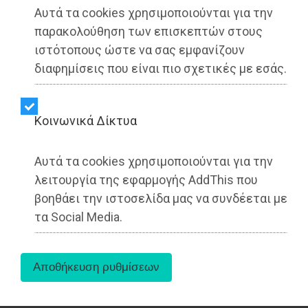
Αυτά τα cookies χρησιμοποιούνται για την
παρακολούθηση των επισκεπτών στους
ιστότοπους ώστε να σας εμφανίζουν
διαφημίσεις που είναι πιο σχετικές με εσάς.
Kοινωνικά Δίκτυα
Σήμερα, 1 Οκτωβρίου, στο Δημαρχείο Παιανίας,
πραγματοποιήθηκε συνάντηση εργασίας
Αυτά τα cookies χρησιμοποιούνται για την
μεταξύ των Δημάρχων των Βορείων
λειτουργία της εφαρμογής AddThis που
Μεσογείων: Ισιδώρου Μάδη (Δήμαρχος
βοηθάει την ιστοσελίδα μας να συνδέεται με
Παιανίας), Κώστα Αλαγιάννη (Δήμαρχος
τα Social Media.
Μαρκόπουλου), Χρήστου Αηδόνη (Δήμαρχος
Παλλήνης), Δημήτρη Κιούση (Δήμαρχος
Κορωπίου), Δημήτρη Μάρκου (Δήμαρχος
Σπάτων-Αρτέμιδος).