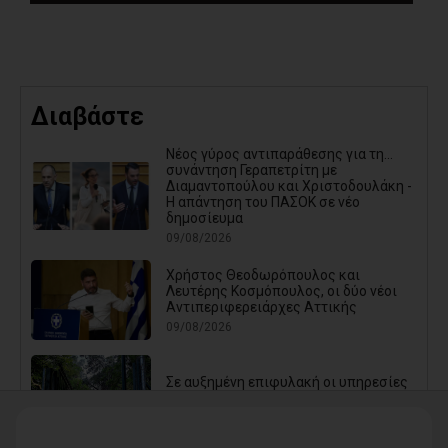
Διαβάστε
Νέος γύρος αντιπαράθεσης για τη...
συνάντηση Γεραπετρίτη με
Διαμαντοπούλου και Χριστοδουλάκη -
Η απάντηση του ΠΑΣΟΚ σε νέο
δημοσίευμα
09/08/2026
Χρήστος Θεοδωρόπουλος και
Λευτέρης Κοσμόπουλος, οι δύο νέοι
Αντιπεριφερειάρχες Αττικής
09/08/2026
Σε αυξημένη επιφυλακή οι υπηρεσίες
του Δήμου Αθηναίων λόγω ισχυρών
ανέμων - «Κλείνει» ο Λόφος
Φινόπουλου από σήμερα τα μεσάνυχτα