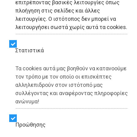
επιτρέποντας βασικές λειτουργίες όπως
πλοήγηση στις σελίδες και άλλες
Δήμος Παιανίας:
λειτουργίες. Ο ιστότοπος δεν μπορεί να
Συνάντηση εργασίας για
λειτουργήσει σωστά χωρίς αυτά τα cookies.
την αξιοποίηση των ΑΠΕ
Στατιστικά
Share:
Τα cookies αυτά μας βοηθούν να κατανοούμε
Dimotisnews | 01/10/2025 - 18:20
τον τρόπο με τον οποίο οι επισκέπτες
αλληλεπιδρούν στον ιστότοπό μας
▶️ Ακούστε το κείμενο
συλλέγοντας και αναφέροντας πληροφορίες
ανώνυμα!
Προώθησης