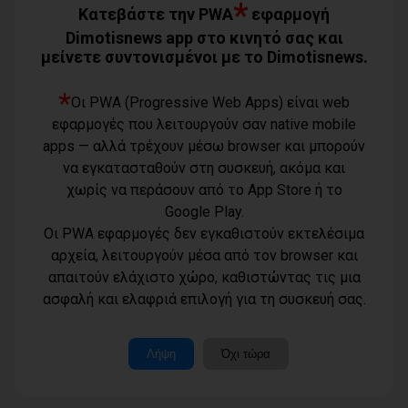
08/08/2026
*
Κατεβάστε την PWA
εφαρμογή
Dimotisnews app στο κινητό σας και
μείνετε συντονισμένοι με το Dimotisnews.
Δωρεάν θαλάσσια μπάνια για όλα τα
ΚΑΠΗ του Δήμου Φυλής (photos)
*
08/08/2026
Οι PWA (Progressive Web Apps) είναι web
εφαρμογές που λειτουργούν σαν native mobile
apps — αλλά τρέχουν μέσω browser και μπορούν
Ο Αύγουστος είναι ίσως η μεγαλύτερη
να εγκατασταθούν στη συσκευή, ακόμα και
δοκιμασία για τον Δήμο Μαραθώνος
χωρίς να περάσουν από το App Store ή το
08/08/2026
Google Play.
Οι PWA εφαρμογές δεν εγκαθιστούν εκτελέσιμα
Χαρδαλιάς: «Καμία ανεμογεννήτρια σε
αρχεία, λειτουργούν μέσα από τον browser και
καμένες εκτάσεις της Αττικής - Δεν θα
απαιτούν ελάχιστο χώρο, καθιστώντας τις μια
εγκριθεί καμία μελέτη»
Όροι χρήσης
ασφαλή και ελαφριά επιλογή για τη συσκευή σας.
Τηλέφωνο
08/08/2026
Πολιτική
επικοινωνίας
απορρήτου -
6977232183
cookies
Μοναδικός
Λήψη
Όχι τώρα
αριθμός
Ταυτότητα
Με τη συνδρομή του Δήμου Αθηναίων
Μ.Η.Τ.:
βελτιώθηκε ο περιβάλλων χώρος της
Επικοινωνία
262003
Εθνικής Βιβλιοθήκης