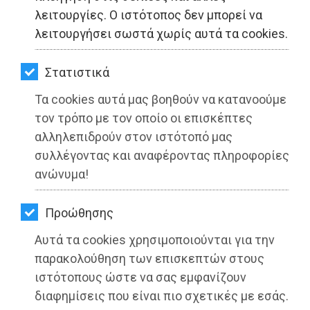
ΚΗΠΟΣ
λειτουργίες. Ο ιστότοπος δεν μπορεί να
λειτουργήσει σωστά χωρίς αυτά τα cookies.
ΥΓΕΙΑ
LIFESTYLE
Στατιστικά
Τα cookies αυτά μας βοηθούν να κατανοούμε
ΤΑΞΙΔΙΑ
τον τρόπο με τον οποίο οι επισκέπτες
ΕΞΟΔΟΣ
αλληλεπιδρούν στον ιστότοπό μας
συλλέγοντας και αναφέροντας πληροφορίες
ΠΕΡΙΒΑΛΛΟΝ
ανώνυμα!
Δήμος Βάρης Βούλας Βουλιαγμένης:
ΚΑΤΟΙΚΙΔΙΟ
Απαγόρευση αγκυροβολίου στον
Προώθησης
Όρμο Βουλιαγμένης και στον όρμο
ΑΓΓΕΛΙΕΣ
Αυτά τα cookies χρησιμοποιούνται για την
έναντι του Αστέρα
ΕΦΗΜΕΡΙΔΕΣ
παρακολούθηση των επισκεπτών στους
ιστότοπους ώστε να σας εμφανίζουν
Διαβάστηκε 2389 φορές
OΔΗΓΟΣ
διαφημίσεις που είναι πιο σχετικές με εσάς.