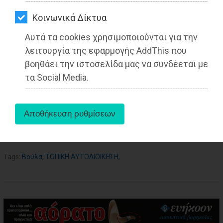
ΑΓΟΡΑΣ
Kοινωνικά Δίκτυα
ΨΙΘΥΡΟΙ
13-07-2022
Αυτά τα cookies χρησιμοποιούνται για την
Από τo Dimotisnews
ΑΠΟΣΤΟΛΗ
λειτουργία της εφαρμογής AddThis που
ΑΡΘΡΩΝ
βοηθάει την ιστοσελίδα μας να συνδέεται με
τα Social Media.
aboutus
Tags:
Βούλα
,
ΤΟΠΙΚΗ ΑΥΤΟΔΙΟΙΚΗΣΗ
,