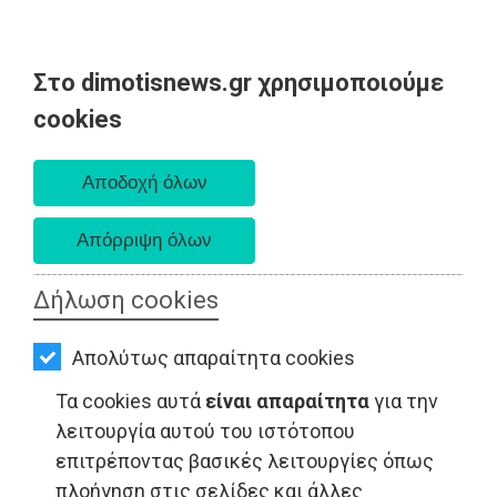
Στο dimotisnews.gr χρησιμοποιούμε
AΡΧΙΚΗ
cookies
Σάββατο 08 Αυγούστου 2026
ΕΙΔΗΣΕΙΣ
Α. 6:34 πμ - Δ. 8:26 μμ
ΠΟΛΙΤΙΚΗ
ΤΟΠΙΚΗ
ΑΥΤΟΔΙΟΙΚΗΣΗ
Δήλωση cookies
ΟΙΚΟΝΟΜΙΑ
Απολύτως απαραίτητα cookies
ΑΘΛΗΤΙΣΜΟΣ
ΤΟΠΙΚΗ ΑΥΤΟΔΙΟΙΚΗΣΗ - Βούλα
Τα cookies αυτά
είναι απαραίτητα
για την
ΠΟΛΙΤΙΣΜΟΣ
λειτουργία αυτού του ιστότοπου
επιτρέποντας βασικές λειτουργίες όπως
ΣΠΙΤΙ-
πλοήγηση στις σελίδες και άλλες