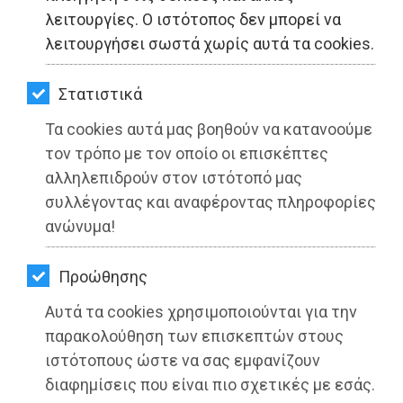
ΚΗΠΟΣ
λειτουργίες. Ο ιστότοπος δεν μπορεί να
λειτουργήσει σωστά χωρίς αυτά τα cookies.
ΥΓΕΙΑ
LIFESTYLE
Στατιστικά
Τα cookies αυτά μας βοηθούν να κατανοούμε
ΤΑΞΙΔΙΑ
τον τρόπο με τον οποίο οι επισκέπτες
ΕΞΟΔΟΣ
αλληλεπιδρούν στον ιστότοπό μας
Δήμος Βάρης Βούλας Βουλιαγμένης: Η
συλλέγοντας και αναφέροντας πληροφορίες
αλήθεια για τη δικαστική ήττα της
ΠΕΡΙΒΑΛΛΟΝ
ανώνυμα!
Εκκλησίας της Ελλάδος στο
ΚΑΤΟΙΚΙΔΙΟ
Ευρωπαϊκό Δικαστήριο Ανθρωπίνων
Προώθησης
Δικαιωμάτων
ΑΓΓΕΛΙΕΣ
Αυτά τα cookies χρησιμοποιούνται για την
Διαβάστηκε 1787 φορές
ΕΦΗΜΕΡΙΔΕΣ
παρακολούθηση των επισκεπτών στους
ιστότοπους ώστε να σας εμφανίζουν
OΔΗΓΟΣ
διαφημίσεις που είναι πιο σχετικές με εσάς.