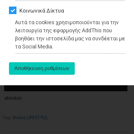
ΑΓΟΡΑΣ
05-10-2022
Kοινωνικά Δίκτυα
ΨΙΘΥΡΟΙ
Από τo Dimotisnews
Αυτά τα cookies χρησιμοποιούνται για την
ΑΠΟΣΤΟΛΗ
λειτουργία της εφαρμογής AddThis που
ΑΡΘΡΩΝ
βοηθάει την ιστοσελίδα μας να συνδέεται με
τα Social Media.
aboutus
Tags:
Βούλα
,
LIFESTYLE
,