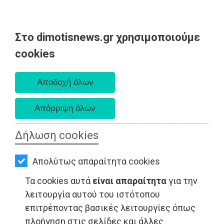
Στο dimotisnews.gr χρησιμοποιούμε
AΡΧΙΚΗ
cookies
Πέμπτη 06 Αυγούστου 2026
ΕΙΔΗΣΕΙΣ
Α. 6:33 πμ - Δ. 8:29 μμ
ΠΟΛΙΤΙΚΗ
ΤΟΠΙΚΗ
ΑΥΤΟΔΙΟΙΚΗΣΗ
Δήλωση cookies
ΟΙΚΟΝΟΜΙΑ
Απολύτως απαραίτητα cookies
ΑΘΛΗΤΙΣΜΟΣ
LIFESTYLE - Βούλα
Τα cookies αυτά
είναι απαραίτητα
για την
ΠΟΛΙΤΙΣΜΟΣ
λειτουργία αυτού του ιστότοπου
επιτρέποντας βασικές λειτουργίες όπως
ΣΠΙΤΙ-
πλοήγηση στις σελίδες και άλλες