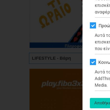
ΚΗΠΟΣ
επισκέ
αναφέρ
ΥΓΕΙΑ
LIFESTYLE
Προώ
Αυτά τ
ΤΑΞΙΔΙΑ
επισκε
ΕΞΟΔΟΣ
που είν
LIFESTYLE - Βάρη
ΠΕΡΙΒΑΛΛΟΝ
Kοινω
ΚΑΤΟΙΚΙΔΙΟ
Αυτά τα
AddThis
ΑΓΓΕΛΙΕΣ
Media.
ΕΦΗΜΕΡΙΔΕΣ
OΔΗΓΟΣ