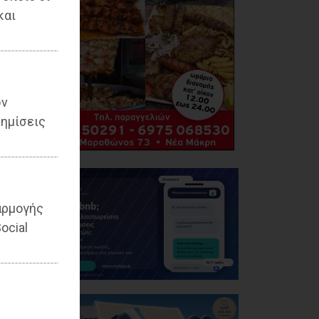
και
ων
ημίσεις
αρμογής
ocial