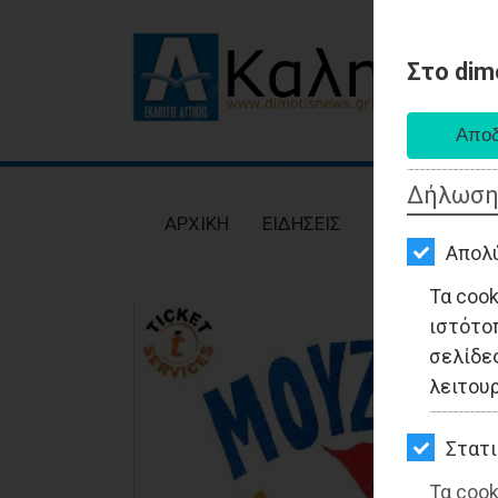
Στο dim
AΡΧΙΚΗ
ΕΙΔΗΣΕΙΣ
Δήλωση
ΠΟΛΙΤΙΚΗ
AΡΧΙΚΗ
ΕΙΔΗΣΕΙΣ
ΠΟΛΙΤΙΚΗ
ΤΟΠΙΚΗ
Απολ
ΑΥΤΟΔΙΟΙΚΗΣΗ
Τα coo
ιστότο
ΟΙΚΟΝΟΜΙΑ
σελίδες
ΑΘΛΗΤΙΣΜΟΣ
λειτου
ΠΟΛΙΤΙΣΜΟΣ
Στατι
ΣΠΙΤΙ-
Τα cook