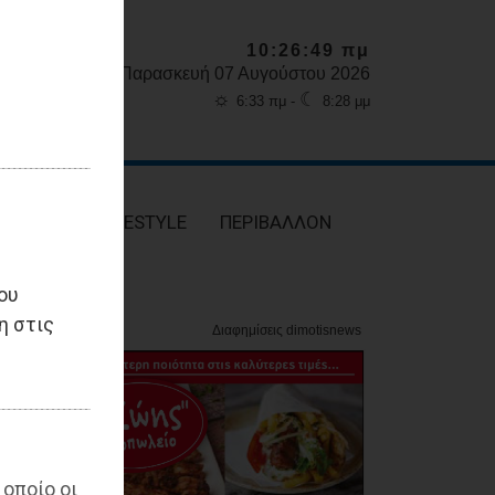
10:26:51 πμ
Παρασκευή 07 Αυγούστου 2026
☼
☾
6:33 πμ -
8:28 μμ
ΥΓΕΙΑ
LIFESTYLE
ΠΕΡΙΒΑΛΛΟΝ
ου
η στις
 οποίο οι