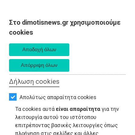
Στο dimotisnews.gr χρησιμοποιούμε
AΡΧΙΚΗ
cookies
Σάββατο 08 Αυγούστου 2026
ΕΙΔΗΣΕΙΣ
Α. 6:34 πμ - Δ. 8:26 μμ
ΠΟΛΙΤΙΚΗ
ΤΟΠΙΚΗ
ΑΥΤΟΔΙΟΙΚΗΣΗ
Δήλωση cookies
ΟΙΚΟΝΟΜΙΑ
Απολύτως απαραίτητα cookies
ΑΘΛΗΤΙΣΜΟΣ
Τα cookies αυτά
είναι απαραίτητα
για την
ΠΟΛΙΤΙΣΜΟΣ
λειτουργία αυτού του ιστότοπου
επιτρέποντας βασικές λειτουργίες όπως
ΤΟΠΙΚΗ ΑΥΤΟΔΙΟΙΚΗΣΗ - Λαύριο
ΣΠΙΤΙ-
πλοήγηση στις σελίδες και άλλες