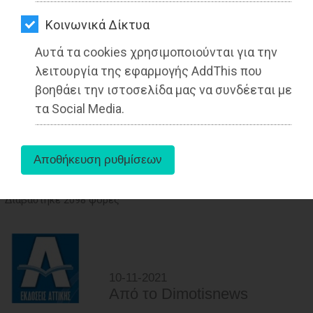
ΑΓΟΡΑΣ
Kοινωνικά Δίκτυα
ΨΙΘΥΡΟΙ
Αυτά τα cookies χρησιμοποιούνται για την
ΑΠΟΣΤΟΛΗ
λειτουργία της εφαρμογής AddThis που
ΑΡΘΡΩΝ
βοηθάει την ιστοσελίδα μας να συνδέεται με
τα Social Media.
ΔΗΜΟΣ ΛΑΥΡΕΩΤΙΚΗΣ: Δήλωση του
Δήμαρχου Δημήτρη Λουκά για τον
ορισμό των Αντιδημάρχων
Διαβάστηκε 2098 φορές
10-11-2021
Από τo Dimotisnews