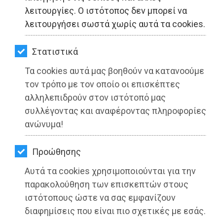
ΚΗΠΟΣ
λειτουργίες. Ο ιστότοπος δεν μπορεί να
λειτουργήσει σωστά χωρίς αυτά τα cookies.
ΥΓΕΙΑ
LIFESTYLE
Στατιστικά
Τα cookies αυτά μας βοηθούν να κατανοούμε
ΤΑΞΙΔΙΑ
τον τρόπο με τον οποίο οι επισκέπτες
ΕΞΟΔΟΣ
αλληλεπιδρούν στον ιστότοπό μας
συλλέγοντας και αναφέροντας πληροφορίες
ΠΕΡΙΒΑΛΛΟΝ
ανώνυμα!
ΚΑΤΟΙΚΙΔΙΟ
Προώθησης
ΑΓΓΕΛΙΕΣ
Αυτά τα cookies χρησιμοποιούνται για την
ΕΦΗΜΕΡΙΔΕΣ
παρακολούθηση των επισκεπτών στους
ιστότοπους ώστε να σας εμφανίζουν
OΔΗΓΟΣ
διαφημίσεις που είναι πιο σχετικές με εσάς.