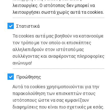
ΚΗΠΟΣ
λειτουργίες. Ο ιστότοπος δεν μπορεί να
λειτουργήσει σωστά χωρίς αυτά τα cookies.
ΥΓΕΙΑ
LIFESTYLE
Στατιστικά
Τα cookies αυτά μας βοηθούν να κατανοούμε
ΤΑΞΙΔΙΑ
τον τρόπο με τον οποίο οι επισκέπτες
ΕΞΟΔΟΣ
αλληλεπιδρούν στον ιστότοπό μας
συλλέγοντας και αναφέροντας πληροφορίες
ΠΕΡΙΒΑΛΛΟΝ
ανώνυμα!
ΚΑΤΟΙΚΙΔΙΟ
Προώθησης
ΑΓΓΕΛΙΕΣ
Αυτά τα cookies χρησιμοποιούνται για την
ΕΦΗΜΕΡΙΔΕΣ
παρακολούθηση των επισκεπτών στους
ιστότοπους ώστε να σας εμφανίζουν
OΔΗΓΟΣ
διαφημίσεις που είναι πιο σχετικές με εσάς.