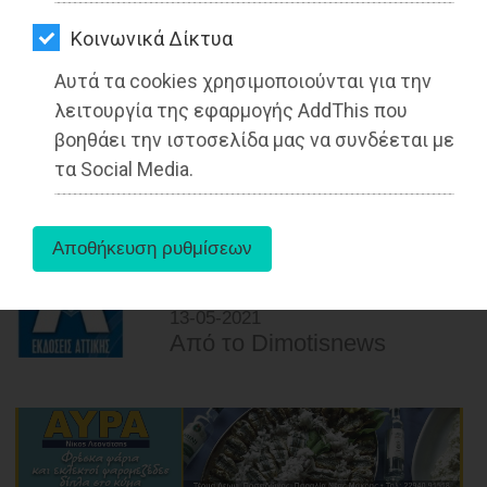
ΑΓΟΡΑΣ
Kοινωνικά Δίκτυα
ΨΙΘΥΡΟΙ
Αυτά τα cookies χρησιμοποιούνται για την
ΔΗΜΟΣ ΜΑΡΑΘΩΝΟΣ: «Παιδί &
ΑΠΟΣΤΟΛΗ
λειτουργία της εφαρμογής AddThis που
Θάλασσα 2021»: Ξεκινούν οι αιτήσεις
ΑΡΘΡΩΝ
βοηθάει την ιστοσελίδα μας να συνδέεται με
εγγραφών για παιδιά 5-12 ετών
τα Social Media.
Διαβάστηκε 4859 φορές
13-05-2021
Από τo Dimotisnews