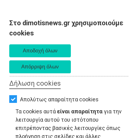
Στο dimotisnews.gr χρησιμοποιούμε
AΡΧΙΚΗ
cookies
Κυριακή 09 Αυγούστου 2026
ΕΙΔΗΣΕΙΣ
Α. 6:35 πμ - Δ. 8:25 μμ
ΠΟΛΙΤΙΚΗ
ΤΟΠΙΚΗ
ΑΥΤΟΔΙΟΙΚΗΣΗ
Δήλωση cookies
ΟΙΚΟΝΟΜΙΑ
Απολύτως απαραίτητα cookies
ΑΘΛΗΤΙΣΜΟΣ
ΤΟΠΙΚΗ ΑΥΤΟΔΙΟΙΚΗΣΗ - Μαραθώνας
Τα cookies αυτά
είναι απαραίτητα
για την
ΠΟΛΙΤΙΣΜΟΣ
λειτουργία αυτού του ιστότοπου
επιτρέποντας βασικές λειτουργίες όπως
ΣΠΙΤΙ-
πλοήγηση στις σελίδες και άλλες