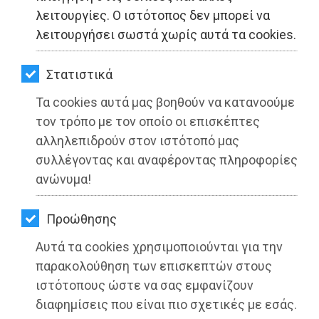
ΚΗΠΟΣ
λειτουργίες. Ο ιστότοπος δεν μπορεί να
λειτουργήσει σωστά χωρίς αυτά τα cookies.
ΥΓΕΙΑ
LIFESTYLE
Στατιστικά
Τα cookies αυτά μας βοηθούν να κατανοούμε
ΤΑΞΙΔΙΑ
τον τρόπο με τον οποίο οι επισκέπτες
ΕΞΟΔΟΣ
αλληλεπιδρούν στον ιστότοπό μας
συλλέγοντας και αναφέροντας πληροφορίες
ΠΕΡΙΒΑΛΛΟΝ
ανώνυμα!
Δήμος Μαραθώνος: Αγώνας
ΚΑΤΟΙΚΙΔΙΟ
βαδίσματος την Πρωτομαγιά για καλό
Προώθησης
ΑΓΓΕΛΙΕΣ
σκοπό
Αυτά τα cookies χρησιμοποιούνται για την
ΕΦΗΜΕΡΙΔΕΣ
παρακολούθηση των επισκεπτών στους
Διαβάστηκε 4531 φορές
ιστότοπους ώστε να σας εμφανίζουν
OΔΗΓΟΣ
διαφημίσεις που είναι πιο σχετικές με εσάς.