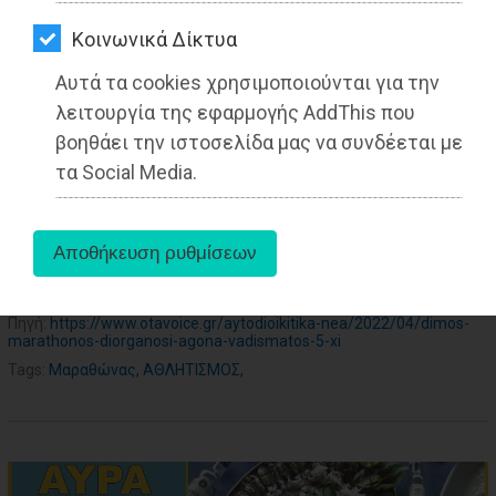
ΑΓΟΡΑΣ
27-05-2025
Kοινωνικά Δίκτυα
ΨΙΘΥΡΟΙ
Από την Ειρήνη Δελακά
Δημοσιογράφος - Διεθνολόγος
Αυτά τα cookies χρησιμοποιούνται για την
ΑΠΟΣΤΟΛΗ
λειτουργία της εφαρμογής AddThis που
ΑΡΘΡΩΝ
βοηθάει την ιστοσελίδα μας να συνδέεται με
τα Social Media.
aboutus
Πηγή:
https://www.otavoice.gr/aytodioikitika-nea/2022/04/dimos-
marathonos-diorganosi-agona-vadismatos-5-xi
Tags:
Μαραθώνας
,
ΑΘΛΗΤΙΣΜΟΣ
,