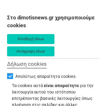
Στο dimotisnews.gr χρησιμοποιούμε
AΡΧΙΚΗ
cookies
Δευτέρα 10 Αυγούστου 2026
ΕΙΔΗΣΕΙΣ
Α. 6:36 πμ - Δ. 8:24 μμ
ΠΟΛΙΤΙΚΗ
ΤΟΠΙΚΗ
ΑΥΤΟΔΙΟΙΚΗΣΗ
Δήλωση cookies
ΟΙΚΟΝΟΜΙΑ
Απολύτως απαραίτητα cookies
ΑΘΛΗΤΙΣΜΟΣ
Τα cookies αυτά
είναι απαραίτητα
για την
ΑΘΛΗΤΙΣΜΟΣ - Μαραθώνας
ΠΟΛΙΤΙΣΜΟΣ
λειτουργία αυτού του ιστότοπου
επιτρέποντας βασικές λειτουργίες όπως
ΣΠΙΤΙ-
πλοήγηση στις σελίδες και άλλες