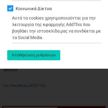
ΑΓΟΡΑΣ
19-08-2022
Kοινωνικά Δίκτυα
ΨΙΘΥΡΟΙ
Από τo Dimotisnews
Αυτά τα cookies χρησιμοποιούνται για την
ΑΠΟΣΤΟΛΗ
λειτουργία της εφαρμογής AddThis που
ΑΡΘΡΩΝ
βοηθάει την ιστοσελίδα μας να συνδέεται με
τα Social Media.
aboutus
Tags:
Νέα Μάκρη
,
LIFESTYLE
,