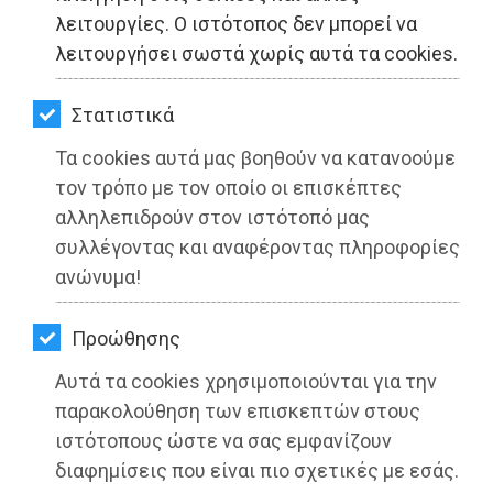
ΚΗΠΟΣ
λειτουργίες. Ο ιστότοπος δεν μπορεί να
λειτουργήσει σωστά χωρίς αυτά τα cookies.
ΥΓΕΙΑ
LIFESTYLE
Στατιστικά
Τα cookies αυτά μας βοηθούν να κατανοούμε
ΤΑΞΙΔΙΑ
τον τρόπο με τον οποίο οι επισκέπτες
ΕΞΟΔΟΣ
αλληλεπιδρούν στον ιστότοπό μας
συλλέγοντας και αναφέροντας πληροφορίες
Δήμος Μαραθώνος: Αλλαγές στις
ΠΕΡΙΒΑΛΛΟΝ
ανώνυμα!
ώρες πεζοδρόμησης στην παραλία
ΚΑΤΟΙΚΙΔΙΟ
της Νέας Μάκρης, λόγω
Προώθησης
Τσαλιγοπούλου
ΑΓΓΕΛΙΕΣ
Αυτά τα cookies χρησιμοποιούνται για την
Διαβάστηκε 4042 φορές
ΕΦΗΜΕΡΙΔΕΣ
παρακολούθηση των επισκεπτών στους
ιστότοπους ώστε να σας εμφανίζουν
OΔΗΓΟΣ
διαφημίσεις που είναι πιο σχετικές με εσάς.