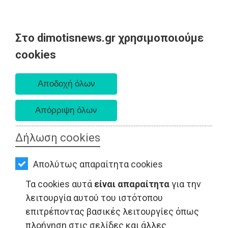
Στο dimotisnews.gr χρησιμοποιούμε
AΡΧΙΚΗ
cookies
Κυριακή 09 Αυγούστου 2026
ΕΙΔΗΣΕΙΣ
Α. 6:35 πμ - Δ. 8:25 μμ
ΠΟΛΙΤΙΚΗ
ΤΟΠΙΚΗ
ΑΥΤΟΔΙΟΙΚΗΣΗ
Δήλωση cookies
ΟΙΚΟΝΟΜΙΑ
LIFESTYLE - Νέα Μάκρη
Απολύτως απαραίτητα cookies
ΑΘΛΗΤΙΣΜΟΣ
Τα cookies αυτά
είναι απαραίτητα
για την
ΠΟΛΙΤΙΣΜΟΣ
λειτουργία αυτού του ιστότοπου
επιτρέποντας βασικές λειτουργίες όπως
ΣΠΙΤΙ-
πλοήγηση στις σελίδες και άλλες