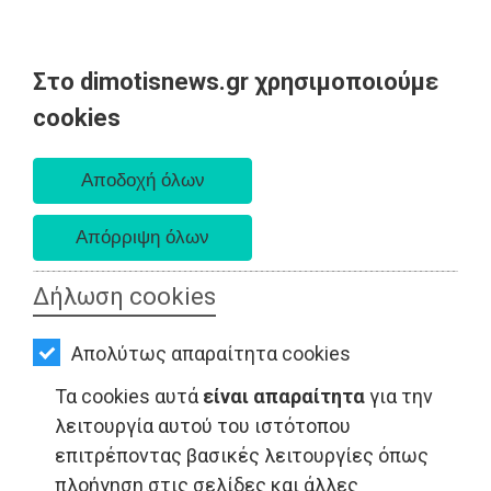
Στο dimotisnews.gr χρησιμοποιούμε
AΡΧΙΚΗ
cookies
Παρασκευή 07 Αυγούστου 2026
ΕΙΔΗΣΕΙΣ
Α. 6:33 πμ - Δ. 8:28 μμ
ΠΟΛΙΤΙΚΗ
ΤΟΠΙΚΗ
ΑΥΤΟΔΙΟΙΚΗΣΗ
Δήλωση cookies
ΟΙΚΟΝΟΜΙΑ
Απολύτως απαραίτητα cookies
ΑΘΛΗΤΙΣΜΟΣ
LIFESTYLE - Μαραθώνας
Τα cookies αυτά
είναι απαραίτητα
για την
ΠΟΛΙΤΙΣΜΟΣ
λειτουργία αυτού του ιστότοπου
επιτρέποντας βασικές λειτουργίες όπως
ΣΠΙΤΙ-
πλοήγηση στις σελίδες και άλλες