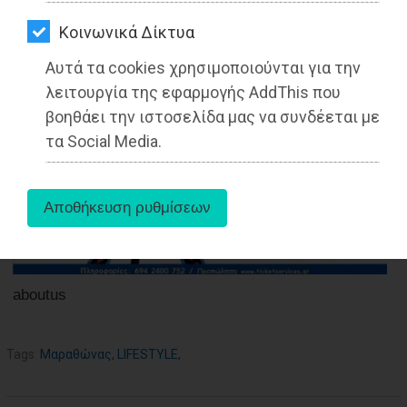
ΑΓΟΡΑΣ
27-05-2025
Kοινωνικά Δίκτυα
ΨΙΘΥΡΟΙ
Από τo Dimotisnews
Αυτά τα cookies χρησιμοποιούνται για την
ΑΠΟΣΤΟΛΗ
λειτουργία της εφαρμογής AddThis που
ΑΡΘΡΩΝ
βοηθάει την ιστοσελίδα μας να συνδέεται με
τα Social Media.
aboutus
Tags:
Μαραθώνας
,
LIFESTYLE
,