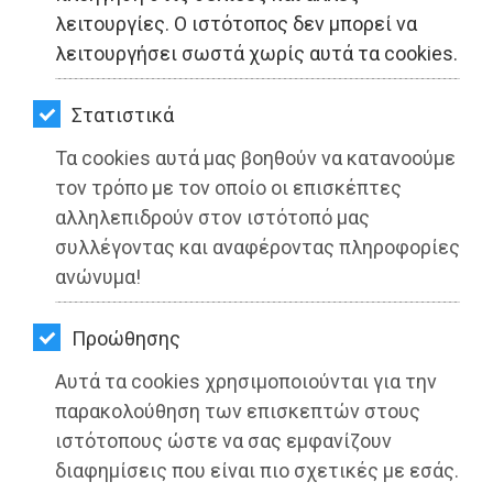
ΚΗΠΟΣ
λειτουργίες. Ο ιστότοπος δεν μπορεί να
λειτουργήσει σωστά χωρίς αυτά τα cookies.
ΥΓΕΙΑ
LIFESTYLE
Στατιστικά
Τα cookies αυτά μας βοηθούν να κατανοούμε
ΤΑΞΙΔΙΑ
τον τρόπο με τον οποίο οι επισκέπτες
ΕΞΟΔΟΣ
αλληλεπιδρούν στον ιστότοπό μας
συλλέγοντας και αναφέροντας πληροφορίες
ΠΕΡΙΒΑΛΛΟΝ
ανώνυμα!
Δήμος Μαραθώνος: Βραβεύτηκε ο
ΚΑΤΟΙΚΙΔΙΟ
δικός μας Στέλιος Κερασίδης στο
Προώθησης
Βατικανό
ΑΓΓΕΛΙΕΣ
Αυτά τα cookies χρησιμοποιούνται για την
Διαβάστηκε 4827 φορές
ΕΦΗΜΕΡΙΔΕΣ
παρακολούθηση των επισκεπτών στους
ιστότοπους ώστε να σας εμφανίζουν
OΔΗΓΟΣ
διαφημίσεις που είναι πιο σχετικές με εσάς.