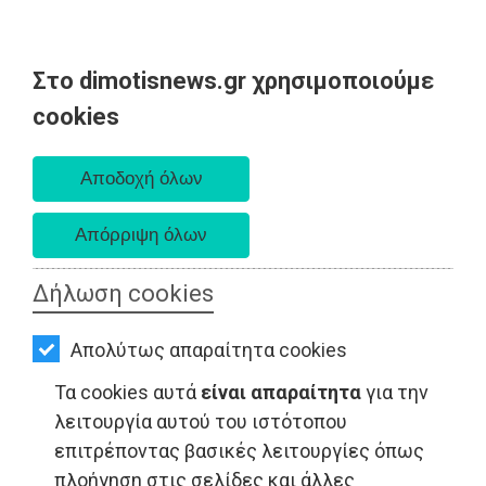
Στο dimotisnews.gr χρησιμοποιούμε
AΡΧΙΚΗ
cookies
Παρασκευή 07 Αυγούστου 2026
ΕΙΔΗΣΕΙΣ
Α. 6:33 πμ - Δ. 8:28 μμ
ΠΟΛΙΤΙΚΗ
ΤΟΠΙΚΗ
ΑΥΤΟΔΙΟΙΚΗΣΗ
Δήλωση cookies
ΟΙΚΟΝΟΜΙΑ
Απολύτως απαραίτητα cookies
ΑΘΛΗΤΙΣΜΟΣ
ΤΟΠΙΚΗ ΑΥΤΟΔΙΟΙΚΗΣΗ - Μαραθώνας
Τα cookies αυτά
είναι απαραίτητα
για την
ΠΟΛΙΤΙΣΜΟΣ
λειτουργία αυτού του ιστότοπου
επιτρέποντας βασικές λειτουργίες όπως
ΣΠΙΤΙ-
πλοήγηση στις σελίδες και άλλες