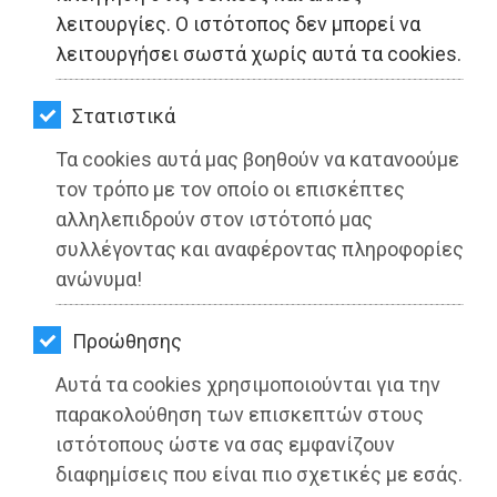
ΚΗΠΟΣ
λειτουργίες. Ο ιστότοπος δεν μπορεί να
λειτουργήσει σωστά χωρίς αυτά τα cookies.
ΥΓΕΙΑ
LIFESTYLE
Στατιστικά
Τα cookies αυτά μας βοηθούν να κατανοούμε
ΤΑΞΙΔΙΑ
τον τρόπο με τον οποίο οι επισκέπτες
ΕΞΟΔΟΣ
αλληλεπιδρούν στον ιστότοπό μας
Δήμος Μαραθώνος: Δεξαμενή
συλλέγοντας και αναφέροντας πληροφορίες
ΠΕΡΙΒΑΛΛΟΝ
ανεφοδιασμού Ελικοπτέρων στο Άνω
ανώνυμα!
Σούλι
ΚΑΤΟΙΚΙΔΙΟ
Προώθησης
Διαβάστηκε 4283 φορές
ΑΓΓΕΛΙΕΣ
Αυτά τα cookies χρησιμοποιούνται για την
ΕΦΗΜΕΡΙΔΕΣ
παρακολούθηση των επισκεπτών στους
ιστότοπους ώστε να σας εμφανίζουν
OΔΗΓΟΣ
διαφημίσεις που είναι πιο σχετικές με εσάς.
09-06-2022