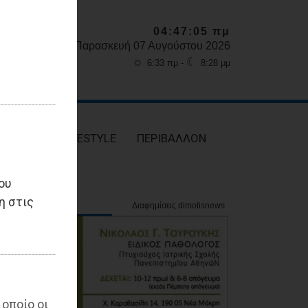
04:47:06 πμ
Παρασκευή 07 Αυγούστου 2026
☼
☾
6:33 πμ -
8:28 μμ
ΥΓΕΙΑ
LIFESTYLE
ΠΕΡΙΒΑΛΛΟΝ
ου
η στις
 οποίο οι