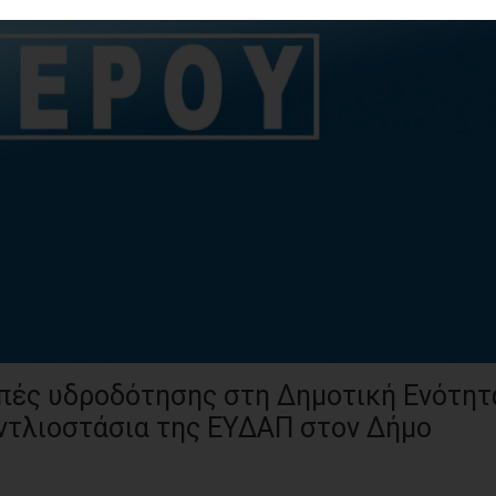
ς υδροδότησης στη Δημοτική Ενότητ
ντλιοστάσια της ΕΥΔΑΠ στον Δήμο