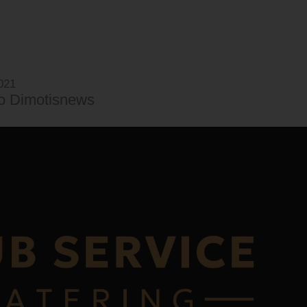
021
o Dimotisnews