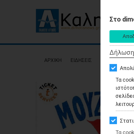
Στο dim
AΡΧΙΚΗ
ΕΙΔΗΣΕΙΣ
Δήλωση
ΠΟΛΙΤΙΚΗ
AΡΧΙΚΗ
ΕΙΔΗΣΕΙΣ
ΠΟΛΙΤΙΚΗ
ΤΟΠΙΚΗ
Απολ
ΑΥΤΟΔΙΟΙΚΗΣΗ
Τα coo
ιστότο
ΟΙΚΟΝΟΜΙΑ
σελίδες
ΑΘΛΗΤΙΣΜΟΣ
λειτου
ΠΟΛΙΤΙΣΜΟΣ
Στατι
ΣΠΙΤΙ-
Τα cook