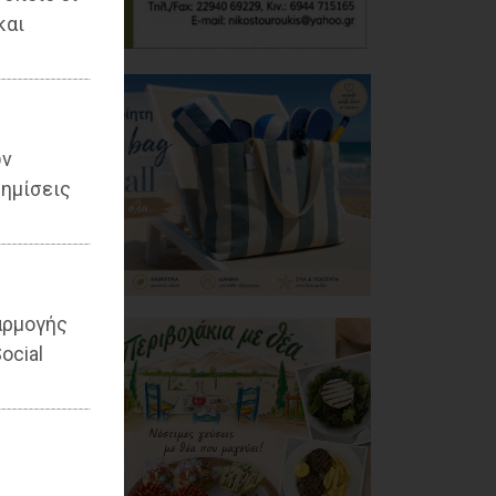
και
ων
ημίσεις
αρμογής
ocial