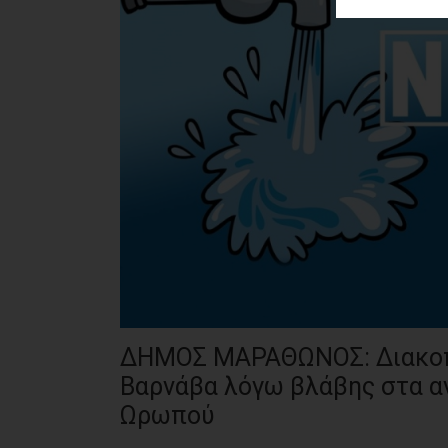
ΑΓΟΡΑΣ
ΨΙΘΥΡΟΙ
ΑΠΟΣΤΟΛΗ
ΑΡΘΡΩΝ
ΔΗΜΟΣ ΜΑΡΑΘΩΝΟΣ: Διακοπέ
Βαρνάβα λόγω βλάβης στα α
Ωρωπού