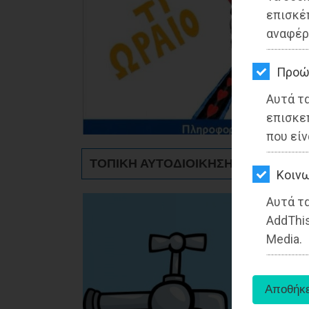
ΚΗΠΟΣ
επισκέ
αναφέρ
ΥΓΕΙΑ
LIFESTYLE
Προώ
Αυτά τ
ΤΑΞΙΔΙΑ
επισκε
ΕΞΟΔΟΣ
που είν
ΤΟΠΙΚΗ ΑΥΤΟΔΙΟΙΚΗΣΗ - Μαραθώνα
ΠΕΡΙΒΑΛΛΟΝ
Kοινω
ΚΑΤΟΙΚΙΔΙΟ
Αυτά τα
AddThis
ΑΓΓΕΛΙΕΣ
Media.
ΕΦΗΜΕΡΙΔΕΣ
OΔΗΓΟΣ