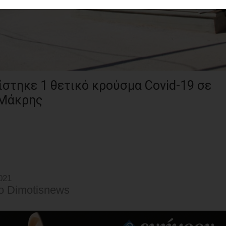
ηκε 1 θετικό κρούσμα Covid-19 σε
 Μάκρης
021
o Dimotisnews