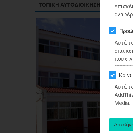
ΚΗΠΟΣ
ΤΟΠΙΚΗ ΑΥΤΟΔΙΟΙΚΗΣΗ - Μαραθώνα
επισκέ
αναφέρ
ΥΓΕΙΑ
LIFESTYLE
Προώ
Αυτά τ
ΤΑΞΙΔΙΑ
επισκε
ΕΞΟΔΟΣ
που είν
ΠΕΡΙΒΑΛΛΟΝ
Kοινω
ΚΑΤΟΙΚΙΔΙΟ
Αυτά τα
AddThis
ΑΓΓΕΛΙΕΣ
Media.
ΕΦΗΜΕΡΙΔΕΣ
OΔΗΓΟΣ