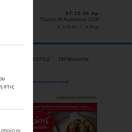
07:10:49 πμ
Πέμπτη 06 Αυγούστου 2026
☼
☾
6:33 πμ -
8:29 μμ
ΥΓΕΙΑ
LIFESTYLE
ΠΕΡΙΒΑΛΛΟΝ
ου
ΔΗΜΟΤΗΣ ΑΝΑΤΟΛΙΚΗΣ ΑΤΤΙΚΗΣ
η στις
 οποίο οι