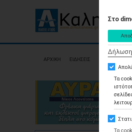
Στο dim
AΡΧΙΚΗ
ΕΙΔΗΣΕΙΣ
Δήλωση
ΠΟΛΙΤΙΚΗ
AΡΧΙΚΗ
ΕΙΔΗΣΕΙΣ
ΠΟΛΙΤΙΚΗ
ΤΟΠΙΚΗ
Απολ
ΑΥΤΟΔΙΟΙΚΗΣΗ
Τα coo
ιστότο
ΟΙΚΟΝΟΜΙΑ
σελίδες
ΑΘΛΗΤΙΣΜΟΣ
λειτου
ΠΟΛΙΤΙΣΜΟΣ
Στατι
ΣΠΙΤΙ-
Τα cook