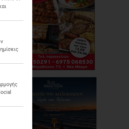
και
ων
ημίσεις
αρμογής
ocial