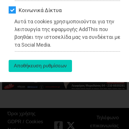
ΑΓΟΡΑΣ
Kοινωνικά Δίκτυα
ΨΙΘΥΡΟΙ
Αυτά τα cookies χρησιμοποιούνται για την
aboutus
ΑΠΟΣΤΟΛΗ
λειτουργία της εφαρμογής AddThis που
ΑΡΘΡΩΝ
βοηθάει την ιστοσελίδα μας να συνδέεται με
Tags:
Μαραθώνας
,
ΤΟΠΙΚΗ ΑΥΤΟΔΙΟΙΚΗΣΗ
,
τα Social Media.
Όροι χρήσης
Τηλέφωνο
GDPR / Cookies
επικοινωνίας