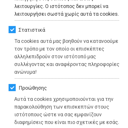
ΚΗΠΟΣ
λειτουργίες. Ο ιστότοπος δεν μπορεί να
λειτουργήσει σωστά χωρίς αυτά τα cookies.
ΥΓΕΙΑ
LIFESTYLE
Στατιστικά
Τα cookies αυτά μας βοηθούν να κατανοούμε
ΤΑΞΙΔΙΑ
Δήμος Μαραθώνος: Παραμένουμε
τον τρόπο με τον οποίο οι επισκέπτες
όλοι μας πολύ προσεκτικοί!
ΕΞΟΔΟΣ
αλληλεπιδρούν στον ιστότοπό μας
συλλέγοντας και αναφέροντας πληροφορίες
ΠΕΡΙΒΑΛΛΟΝ
Διαβάστηκε 3539 φορές
ανώνυμα!
ΚΑΤΟΙΚΙΔΙΟ
Προώθησης
ΑΓΓΕΛΙΕΣ
Αυτά τα cookies χρησιμοποιούνται για την
26-05-2025
Από τo Dimotisnews
ΕΦΗΜΕΡΙΔΕΣ
παρακολούθηση των επισκεπτών στους
ιστότοπους ώστε να σας εμφανίζουν
OΔΗΓΟΣ
διαφημίσεις που είναι πιο σχετικές με εσάς.