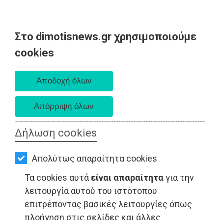
Στο dimotisnews.gr χρησιμοποιούμε
AΡΧΙΚΗ
cookies
Πέμπτη 06 Αυγούστου 2026
ΕΙΔΗΣΕΙΣ
Α. 6:33 πμ - Δ. 8:29 μμ
ΠΟΛΙΤΙΚΗ
ΤΟΠΙΚΗ
ΑΥΤΟΔΙΟΙΚΗΣΗ
Δήλωση cookies
ΟΙΚΟΝΟΜΙΑ
ΤΟΠΙΚΗ ΑΥΤΟΔΙΟΙΚΗΣΗ - Μαραθώνας
Απολύτως απαραίτητα cookies
ΑΘΛΗΤΙΣΜΟΣ
Τα cookies αυτά
είναι απαραίτητα
για την
ΠΟΛΙΤΙΣΜΟΣ
λειτουργία αυτού του ιστότοπου
επιτρέποντας βασικές λειτουργίες όπως
ΣΠΙΤΙ-
πλοήγηση στις σελίδες και άλλες