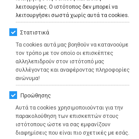
ΚΗΠΟΣ
λειτουργίες. Ο ιστότοπος δεν μπορεί να
λειτουργήσει σωστά χωρίς αυτά τα cookies.
ΥΓΕΙΑ
LIFESTYLE
Στατιστικά
Τα cookies αυτά μας βοηθούν να κατανοούμε
ΤΑΞΙΔΙΑ
τον τρόπο με τον οποίο οι επισκέπτες
ΕΞΟΔΟΣ
αλληλεπιδρούν στον ιστότοπό μας
συλλέγοντας και αναφέροντας πληροφορίες
ΔΗΜΟΣ ΜΑΡΑΘΩΝΟΣ: Πρόσκληση
ΠΕΡΙΒΑΛΛΟΝ
ανώνυμα!
Εκδήλωσης Ενδιαφέροντος από την
ΚΑΤΟΙΚΙΔΙΟ
ΕΛΣΤΑΤ για ένταξη στο Μητρώο
Προώθησης
Απογραφέων
ΑΓΓΕΛΙΕΣ
Αυτά τα cookies χρησιμοποιούνται για την
Διαβάστηκε 4294 φορές
ΕΦΗΜΕΡΙΔΕΣ
παρακολούθηση των επισκεπτών στους
ιστότοπους ώστε να σας εμφανίζουν
OΔΗΓΟΣ
διαφημίσεις που είναι πιο σχετικές με εσάς.