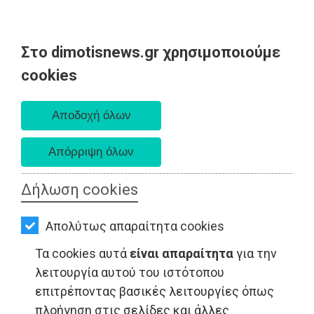
Στο dimotisnews.gr χρησιμοποιούμε
AΡΧΙΚΗ
cookies
Σάββατο 08 Αυγούστου 2026
ΕΙΔΗΣΕΙΣ
Α. 6:34 πμ - Δ. 8:26 μμ
ΠΟΛΙΤΙΚΗ
ΤΟΠΙΚΗ
ΑΥΤΟΔΙΟΙΚΗΣΗ
Δήλωση cookies
ΟΙΚΟΝΟΜΙΑ
Απολύτως απαραίτητα cookies
ΑΘΛΗΤΙΣΜΟΣ
Τα cookies αυτά
είναι απαραίτητα
για την
ΤΟΠΙΚΗ ΑΥΤΟΔΙΟΙΚΗΣΗ - Μαραθώνας
ΠΟΛΙΤΙΣΜΟΣ
λειτουργία αυτού του ιστότοπου
επιτρέποντας βασικές λειτουργίες όπως
ΣΠΙΤΙ-
πλοήγηση στις σελίδες και άλλες