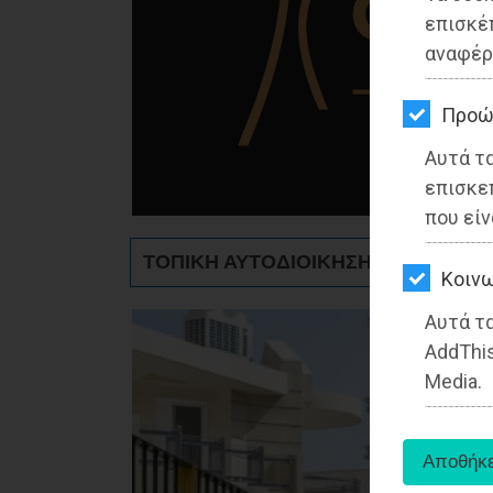
ΚΗΠΟΣ
επισκέ
αναφέρ
ΥΓΕΙΑ
LIFESTYLE
Προώ
Αυτά τ
ΤΑΞΙΔΙΑ
επισκε
ΕΞΟΔΟΣ
που είν
ΤΟΠΙΚΗ ΑΥΤΟΔΙΟΙΚΗΣΗ - Παιανία
ΠΕΡΙΒΑΛΛΟΝ
Kοινω
ΚΑΤΟΙΚΙΔΙΟ
Αυτά τα
AddThis
ΑΓΓΕΛΙΕΣ
Media.
ΕΦΗΜΕΡΙΔΕΣ
OΔΗΓΟΣ