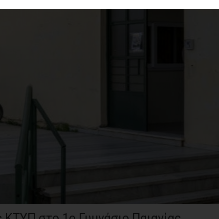
ς ΚΤΥΠ στο 1ο Γυμνάσιο Παιανίας