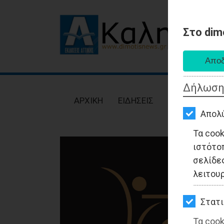
Στο dim
AΡΧΙΚΗ
ΕΙΔΗΣΕΙΣ
Δήλωση
ΠΟΛΙΤΙΚΗ
AΡΧΙΚΗ
ΕΙΔΗΣΕΙΣ
ΠΟΛΙΤΙΚΗ
ΤΟΠΙΚΗ
Απολ
ΑΥΤΟΔΙΟΙΚΗΣΗ
Τα coo
ιστότο
ΟΙΚΟΝΟΜΙΑ
σελίδες
ΑΘΛΗΤΙΣΜΟΣ
λειτου
ΠΟΛΙΤΙΣΜΟΣ
Στατι
ΣΠΙΤΙ-
Τα cook