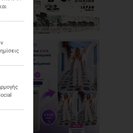
και
ων
ημίσεις
αρμογής
ocial