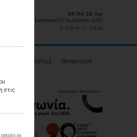
08:04:40 πμ
Παρασκευή 07 Αυγούστου 2026
☼
☾
6:33 πμ -
8:28 μμ
ΥΓΕΙΑ
LIFESTYLE
ΠΕΡΙΒΑΛΛΟΝ
ου
η στις
 οποίο οι