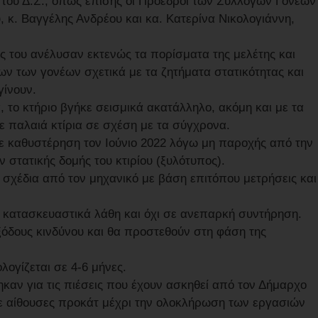
η του Δ.Σ., όπως επίσης οι Πρόεδροι των Συλλόγων Γονέων
, κ. Βαγγέλης Ανδρέου και κα. Κατερίνα Νικολογιάννη,
ς του ανέλυσαν εκτενώς τα πορίσματα της μελέτης και
 των γονέων σχετικά με τα ζητήματα στατικότητας και
γίνουν.
το κτήριο βγήκε σεισμικά ακατάλληλο, ακόμη και με τα
ε παλαιά κτίρια σε σχέση με τα σύγχρονα.
με καθυστέρηση τον Ιούνιο 2022 λόγω μη παροχής από την
 στατικής δομής του κτιρίου (ξυλότυπος).
 σχέδια από τον μηχανικό με βάση επιτόπου μετρήσεις και
ε κατασκευαστικά λάθη και όχι σε ανεπαρκή συντήρηση.
εξόδους κινδύνου και θα προστεθούν στη φάση της
ογίζεται σε 4-6 μήνες.
αν για τις πιέσεις που έχουν ασκηθεί από τον Δήμαρχο
ε αίθουσες προκάτ μέχρι την ολοκλήρωση των εργασιών