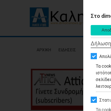
Στο dim
AΡΧΙΚΗ
ΕΙΔΗΣΕΙΣ
Δήλωση
ΠΟΛΙΤΙΚΗ
AΡΧΙΚΗ
ΕΙΔΗΣΕΙΣ
ΠΟΛΙΤΙΚΗ
ΤΟΠΙΚΗ
Απολ
ΑΥΤΟΔΙΟΙΚΗΣΗ
Τα coo
ιστότο
ΟΙΚΟΝΟΜΙΑ
σελίδες
ΑΘΛΗΤΙΣΜΟΣ
λειτου
ΠΟΛΙΤΙΣΜΟΣ
Στατι
ΣΠΙΤΙ-
Τα cook