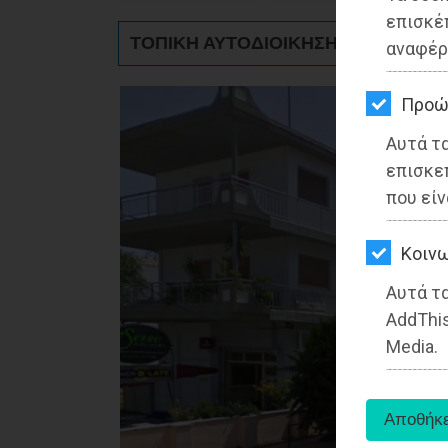
ΚΗΠΟΣ
επισκέ
ΤΟΠΙΚΗ ΑΥΤΟΔΙΟΙΚΗΣΗ - Παιανία
αναφέρ
ΥΓΕΙΑ
LIFESTYLE
Προώ
Αυτά τ
ΤΑΞΙΔΙΑ
επισκε
ΕΞΟΔΟΣ
που είν
ΠΕΡΙΒΑΛΛΟΝ
Kοινω
ΚΑΤΟΙΚΙΔΙΟ
Αυτά τα
AddThis
ΑΓΓΕΛΙΕΣ
Media.
ΕΦΗΜΕΡΙΔΕΣ
OΔΗΓΟΣ