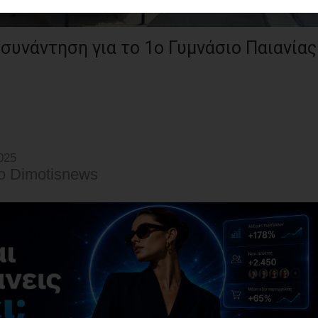
συνάντηση για το 1ο Γυμνάσιο Παιανίας
025
o Dimotisnews