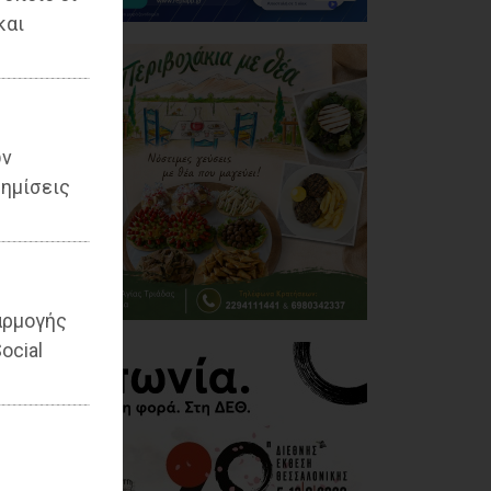
και
ων
ημίσεις
αρμογής
ocial