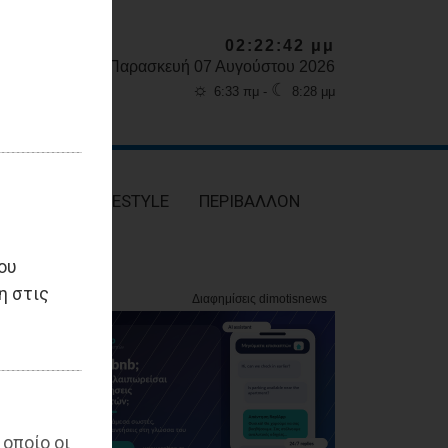
02:22:44 μμ
Παρασκευή 07 Αυγούστου 2026
☼
☾
6:33 πμ -
8:28 μμ
ΥΓΕΙΑ
LIFESTYLE
ΠΕΡΙΒΑΛΛΟΝ
ου
η στις
 οποίο οι