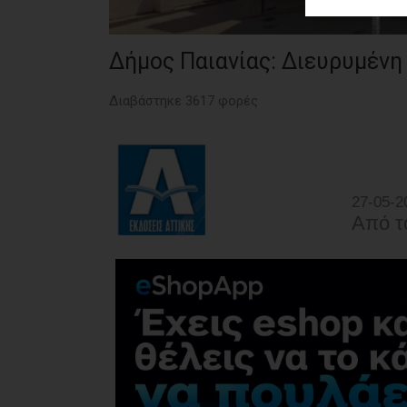
ΑΓΟΡΑΣ
ΨΙΘΥΡΟΙ
Δήμος Παιανίας: Διευρυμένη 
ΑΠΟΣΤΟΛΗ
Διαβάστηκε 3617 φορές
ΑΡΘΡΩΝ
27-05-2
Από τ