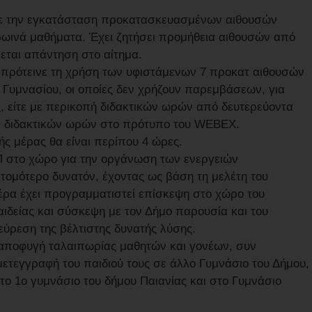
νε την εγκατάσταση προκατασκευασμένων αιθουσών
ωινά μαθήματα. Έχει ζητήσει προμήθεια αιθουσών από
εται απάντηση στο αίτημα.
 πρότεινε τη χρήση των υφιστάμενων 7 προκατ αιθουσών
υ Γυμνασίου, οι οποίες δεν χρήζουν παρεμβάσεων, για
, είτε με περικοπή διδακτικών ωρών από δευτερεύοντα
ων διδακτικών ωρών στο πρότυπο του WEBEX.
ής μέρας θα είναι περίπου 4 ώρες.
ΥΠ στο χώρο για την οργάνωση των ενεργειών
ομότερο δυνατόν, έχοντας ως βάση τη μελέτη του
 μέρα έχει προγραμματιστεί επίσκεψη στο χώρο του
αιδείας και σύσκεψη με τον Δήμο παρουσία και του
ύρεση της βέλτιστης δυνατής λύσης.
 αποφυγή ταλαιπωρίας μαθητών και γονέων, συν
μετεγγραφή του παιδιού τους σε άλλο Γυμνάσιο του Δήμου,
το 1ο γυμνάσιο του δήμου Παιανίας και στο Γυμνάσιο