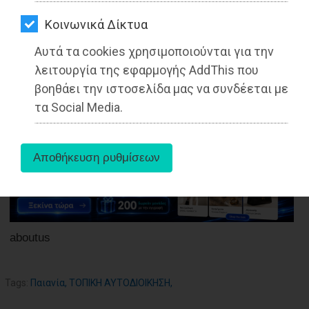
ΑΓΟΡΑΣ
Kοινωνικά Δίκτυα
ΨΙΘΥΡΟΙ
Αυτά τα cookies χρησιμοποιούνται για την
26-05-2025
ΑΠΟΣΤΟΛΗ
λειτουργία της εφαρμογής AddThis που
Από τo Dimotisnews
ΑΡΘΡΩΝ
βοηθάει την ιστοσελίδα μας να συνδέεται με
τα Social Media.
aboutus
Tags:
Παιανία
,
ΤΟΠΙΚΗ ΑΥΤΟΔΙΟΙΚΗΣΗ
,