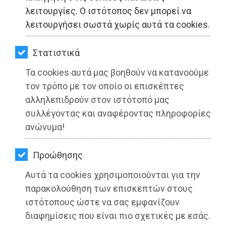
ΚΗΠΟΣ
λειτουργίες. Ο ιστότοπος δεν μπορεί να
λειτουργήσει σωστά χωρίς αυτά τα cookies.
ΥΓΕΙΑ
LIFESTYLE
Στατιστικά
Τα cookies αυτά μας βοηθούν να κατανοούμε
ΤΑΞΙΔΙΑ
τον τρόπο με τον οποίο οι επισκέπτες
ΕΞΟΔΟΣ
αλληλεπιδρούν στον ιστότοπό μας
συλλέγοντας και αναφέροντας πληροφορίες
ΠΕΡΙΒΑΛΛΟΝ
ανώνυμα!
ΚΑΤΟΙΚΙΔΙΟ
Προώθησης
Δήμος Παιανίας: Εγκαθίστανται οι
ΑΓΓΕΛΙΕΣ
πρώτες αίθουσες στο 1ο και 2ο
Αυτά τα cookies χρησιμοποιούνται για την
ΕΦΗΜΕΡΙΔΕΣ
παρακολούθηση των επισκεπτών στους
Γυμνάσιο
ιστότοπους ώστε να σας εμφανίζουν
OΔΗΓΟΣ
Διαβάστηκε 3790 φορές
διαφημίσεις που είναι πιο σχετικές με εσάς.