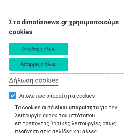
Στο dimotisnews.gr χρησιμοποιούμε
AΡΧΙΚΗ
cookies
Παρασκευή 07 Αυγούστου 2026
ΕΙΔΗΣΕΙΣ
Α. 6:33 πμ - Δ. 8:28 μμ
ΠΟΛΙΤΙΚΗ
ΤΟΠΙΚΗ
ΑΥΤΟΔΙΟΙΚΗΣΗ
Δήλωση cookies
ΟΙΚΟΝΟΜΙΑ
Απολύτως απαραίτητα cookies
ΑΘΛΗΤΙΣΜΟΣ
Τα cookies αυτά
είναι απαραίτητα
για την
ΠΟΛΙΤΙΣΜΟΣ
λειτουργία αυτού του ιστότοπου
επιτρέποντας βασικές λειτουργίες όπως
ΤΟΠΙΚΗ ΑΥΤΟΔΙΟΙΚΗΣΗ - Παιανία
ΣΠΙΤΙ-
πλοήγηση στις σελίδες και άλλες