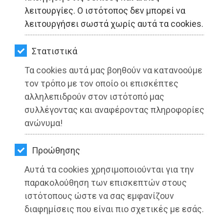
ΚΗΠΟΣ
λειτουργίες. Ο ιστότοπος δεν μπορεί να
λειτουργήσει σωστά χωρίς αυτά τα cookies.
ΥΓΕΙΑ
LIFESTYLE
Στατιστικά
Τα cookies αυτά μας βοηθούν να κατανοούμε
ΤΑΞΙΔΙΑ
τον τρόπο με τον οποίο οι επισκέπτες
ΕΞΟΔΟΣ
αλληλεπιδρούν στον ιστότοπό μας
Δήμος Παλλήνης: Αναβάθμιση
συλλέγοντας και αναφέροντας πληροφορίες
ΠΕΡΙΒΑΛΛΟΝ
σχολείων και αύλειων χώρων
ανώνυμα!
ΚΑΤΟΙΚΙΔΙΟ
Διαβάστηκε 3192 φορές
Προώθησης
ΑΓΓΕΛΙΕΣ
Αυτά τα cookies χρησιμοποιούνται για την
ΕΦΗΜΕΡΙΔΕΣ
παρακολούθηση των επισκεπτών στους
ιστότοπους ώστε να σας εμφανίζουν
26-05-2025
OΔΗΓΟΣ
διαφημίσεις που είναι πιο σχετικές με εσάς.
Από τo Dimotisnews