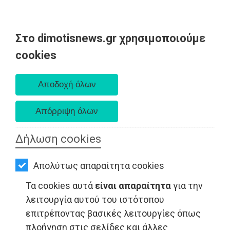
Στο dimotisnews.gr χρησιμοποιούμε
AΡΧΙΚΗ
cookies
Πέμπτη 06 Αυγούστου 2026
ΕΙΔΗΣΕΙΣ
Α. 6:33 πμ - Δ. 8:29 μμ
ΠΟΛΙΤΙΚΗ
ΤΟΠΙΚΗ
ΑΥΤΟΔΙΟΙΚΗΣΗ
Δήλωση cookies
ΟΙΚΟΝΟΜΙΑ
Απολύτως απαραίτητα cookies
ΑΘΛΗΤΙΣΜΟΣ
Τα cookies αυτά
είναι απαραίτητα
για την
ΠΟΛΙΤΙΣΜΟΣ
λειτουργία αυτού του ιστότοπου
επιτρέποντας βασικές λειτουργίες όπως
ΤΟΠΙΚΗ ΑΥΤΟΔΙΟΙΚΗΣΗ - Παλλήνη
ΣΠΙΤΙ-
πλοήγηση στις σελίδες και άλλες