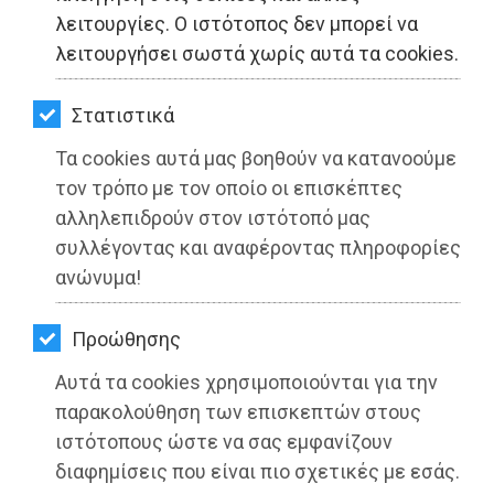
ΚΗΠΟΣ
λειτουργίες. Ο ιστότοπος δεν μπορεί να
λειτουργήσει σωστά χωρίς αυτά τα cookies.
ΥΓΕΙΑ
LIFESTYLE
Στατιστικά
Τα cookies αυτά μας βοηθούν να κατανοούμε
ΤΑΞΙΔΙΑ
τον τρόπο με τον οποίο οι επισκέπτες
ΕΞΟΔΟΣ
αλληλεπιδρούν στον ιστότοπό μας
συλλέγοντας και αναφέροντας πληροφορίες
ΠΕΡΙΒΑΛΛΟΝ
ανώνυμα!
ΚΑΤΟΙΚΙΔΙΟ
Προώθησης
ΑΓΓΕΛΙΕΣ
Αυτά τα cookies χρησιμοποιούνται για την
ΕΦΗΜΕΡΙΔΕΣ
παρακολούθηση των επισκεπτών στους
ιστότοπους ώστε να σας εμφανίζουν
OΔΗΓΟΣ
διαφημίσεις που είναι πιο σχετικές με εσάς.