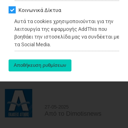
ΑΓΟΡΑΣ
Kοινωνικά Δίκτυα
ΨΙΘΥΡΟΙ
Αυτά τα cookies χρησιμοποιούνται για την
ΑΠΟΣΤΟΛΗ
λειτουργία της εφαρμογής AddThis που
ΑΡΘΡΩΝ
βοηθάει την ιστοσελίδα μας να συνδέεται με
τα Social Media.
Δήμος Παλλήνης: Αναβαθμισμένα και
ενισχυμένα τα σχολεία μας για τη νέα
σχολική χρονιά
Διαβάστηκε 4447 φορές
27-05-2025
Από τo Dimotisnews