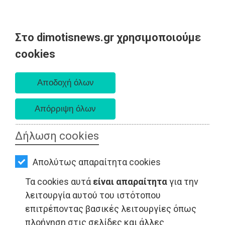
Στο dimotisnews.gr χρησιμοποιούμε
AΡΧΙΚΗ
cookies
Παρασκευή 07 Αυγούστου 2026
ΕΙΔΗΣΕΙΣ
Α. 6:33 πμ - Δ. 8:28 μμ
ΠΟΛΙΤΙΚΗ
ΤΟΠΙΚΗ
ΑΥΤΟΔΙΟΙΚΗΣΗ
Δήλωση cookies
ΟΙΚΟΝΟΜΙΑ
Απολύτως απαραίτητα cookies
ΑΘΛΗΤΙΣΜΟΣ
Τα cookies αυτά
είναι απαραίτητα
για την
ΠΟΛΙΤΙΣΜΟΣ
λειτουργία αυτού του ιστότοπου
επιτρέποντας βασικές λειτουργίες όπως
ΤΟΠΙΚΗ ΑΥΤΟΔΙΟΙΚΗΣΗ - Παλλήνη
ΣΠΙΤΙ-
πλοήγηση στις σελίδες και άλλες