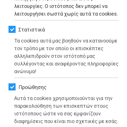
ΚΗΠΟΣ
λειτουργίες. Ο ιστότοπος δεν μπορεί να
λειτουργήσει σωστά χωρίς αυτά τα cookies.
ΥΓΕΙΑ
LIFESTYLE
Στατιστικά
Τα cookies αυτά μας βοηθούν να κατανοούμε
ΤΑΞΙΔΙΑ
τον τρόπο με τον οποίο οι επισκέπτες
ΕΞΟΔΟΣ
αλληλεπιδρούν στον ιστότοπό μας
Δήμος Παλλήνης: Ένταξη και των
συλλέγοντας και αναφέροντας πληροφορίες
τελευταίων εκτός σχεδίου περιοχών
ΠΕΡΙΒΑΛΛΟΝ
ανώνυμα!
του Γέρακα
ΚΑΤΟΙΚΙΔΙΟ
Διαβάστηκε 3269 φορές
Προώθησης
ΑΓΓΕΛΙΕΣ
Αυτά τα cookies χρησιμοποιούνται για την
ΕΦΗΜΕΡΙΔΕΣ
παρακολούθηση των επισκεπτών στους
ιστότοπους ώστε να σας εμφανίζουν
26-05-2025
OΔΗΓΟΣ
διαφημίσεις που είναι πιο σχετικές με εσάς.
Από τo Dimotisnews