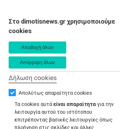
Στο dimotisnews.gr χρησιμοποιούμε
AΡΧΙΚΗ
cookies
Παρασκευή 07 Αυγούστου 2026
ΕΙΔΗΣΕΙΣ
Α. 6:33 πμ - Δ. 8:28 μμ
ΠΟΛΙΤΙΚΗ
ΤΟΠΙΚΗ
ΑΥΤΟΔΙΟΙΚΗΣΗ
Δήλωση cookies
ΟΙΚΟΝΟΜΙΑ
Απολύτως απαραίτητα cookies
ΑΘΛΗΤΙΣΜΟΣ
Τα cookies αυτά
είναι απαραίτητα
για την
ΠΟΛΙΤΙΣΜΟΣ
λειτουργία αυτού του ιστότοπου
επιτρέποντας βασικές λειτουργίες όπως
ΤΟΠΙΚΗ ΑΥΤΟΔΙΟΙΚΗΣΗ - Παλλήνη
ΣΠΙΤΙ-
πλοήγηση στις σελίδες και άλλες