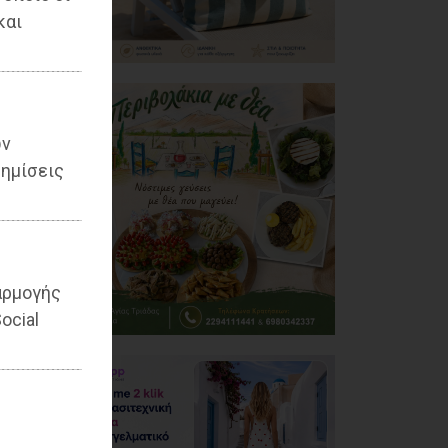
και
ων
ημίσεις
αρμογής
ocial