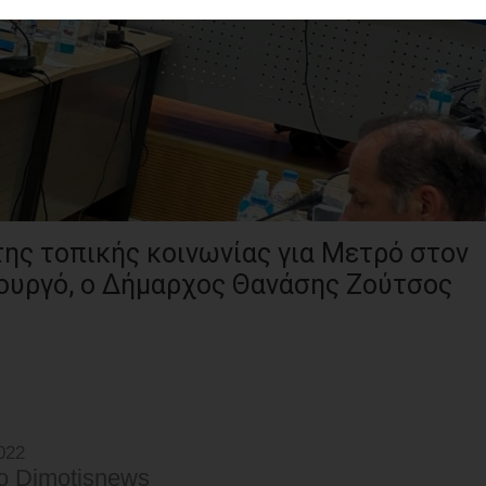
της τοπικής κοινωνίας για Μετρό στον
ουργό, ο Δήμαρχος Θανάσης Ζούτσος
022
o Dimotisnews