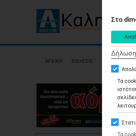
Στο dim
AΡΧΙΚΗ
ΕΙΔΗΣΕΙΣ
Δήλωση
ΠΟΛΙΤΙΚΗ
AΡΧΙΚΗ
ΕΙΔΗΣΕΙΣ
ΠΟΛΙΤΙΚΗ
ΤΟΠΙΚΗ
Απολ
ΑΥΤΟΔΙΟΙΚΗΣΗ
Τα coo
ιστότο
ΟΙΚΟΝΟΜΙΑ
σελίδες
ΑΘΛΗΤΙΣΜΟΣ
λειτου
ΠΟΛΙΤΙΣΜΟΣ
Στατι
ΣΠΙΤΙ-
Τα cook