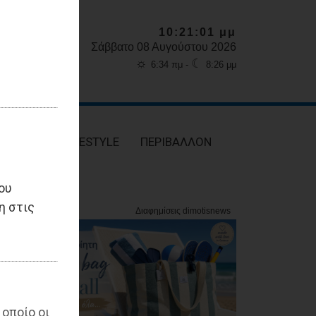
10:21:03 μμ
Σάββατο 08 Αυγούστου 2026
☼
☾
6:34 πμ -
8:26 μμ
ΥΓΕΙΑ
LIFESTYLE
ΠΕΡΙΒΑΛΛΟΝ
ου
η στις
 οποίο οι