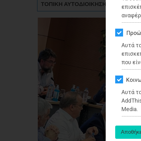
ΤΟΠΙΚΗ ΑΥΤΟΔΙΟΙΚΗΣΗ - Παλλήνη
ΚΗΠΟΣ
επισκέ
αναφέρ
ΥΓΕΙΑ
LIFESTYLE
Προώ
Αυτά τ
ΤΑΞΙΔΙΑ
επισκε
ΕΞΟΔΟΣ
που είν
ΠΕΡΙΒΑΛΛΟΝ
Kοινω
ΚΑΤΟΙΚΙΔΙΟ
Αυτά τα
AddThis
ΑΓΓΕΛΙΕΣ
Media.
ΕΦΗΜΕΡΙΔΕΣ
OΔΗΓΟΣ