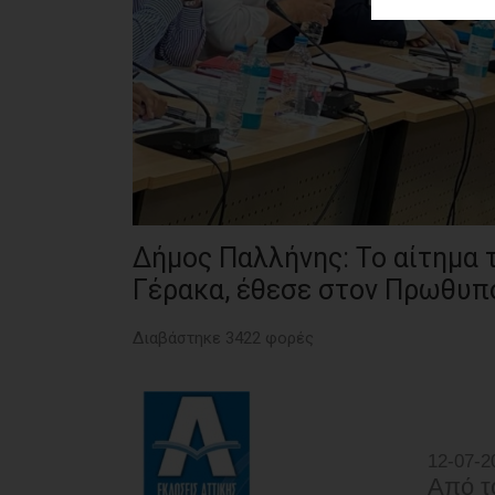
ΑΓΟΡΑΣ
ΨΙΘΥΡΟΙ
ΑΠΟΣΤΟΛΗ
ΑΡΘΡΩΝ
Δήμος Παλλήνης: Το αίτημα 
Γέρακα, έθεσε στον Πρωθυπ
Διαβάστηκε 3422 φορές
12-07-2
Από τ