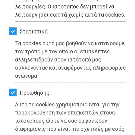
ΚΗΠΟΣ
λειτουργίες. Ο ιστότοπος δεν μπορεί να
λειτουργήσει σωστά χωρίς αυτά τα cookies.
ΥΓΕΙΑ
LIFESTYLE
Στατιστικά
Τα cookies αυτά μας βοηθούν να κατανοούμε
ΤΑΞΙΔΙΑ
τον τρόπο με τον οποίο οι επισκέπτες
ΕΞΟΔΟΣ
αλληλεπιδρούν στον ιστότοπό μας
συλλέγοντας και αναφέροντας πληροφορίες
ΔΗΜΟΣ ΡΑΦΗΝΑΣ-ΠΙΚΕΡΜΙΟΥ:
ΠΕΡΙΒΑΛΛΟΝ
ανώνυμα!
Αποκαθίσταται η λειτουργία της
ΚΑΤΟΙΚΙΔΙΟ
Δημοτικής Συγκοινωνίας από αύριο
Προώθησης
Πέμπτη 27 Ιανουαρίου
ΑΓΓΕΛΙΕΣ
Αυτά τα cookies χρησιμοποιούνται για την
Διαβάστηκε 3670 φορές
ΕΦΗΜΕΡΙΔΕΣ
παρακολούθηση των επισκεπτών στους
ιστότοπους ώστε να σας εμφανίζουν
OΔΗΓΟΣ
διαφημίσεις που είναι πιο σχετικές με εσάς.