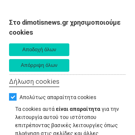
Στο dimotisnews.gr χρησιμοποιούμε
AΡΧΙΚΗ
cookies
Σάββατο 08 Αυγούστου 2026
ΕΙΔΗΣΕΙΣ
Α. 6:34 πμ - Δ. 8:26 μμ
ΠΟΛΙΤΙΚΗ
ΤΟΠΙΚΗ
ΑΥΤΟΔΙΟΙΚΗΣΗ
Δήλωση cookies
ΟΙΚΟΝΟΜΙΑ
Απολύτως απαραίτητα cookies
ΑΘΛΗΤΙΣΜΟΣ
Τα cookies αυτά
είναι απαραίτητα
για την
ΠΟΛΙΤΙΣΜΟΣ
λειτουργία αυτού του ιστότοπου
επιτρέποντας βασικές λειτουργίες όπως
ΤΟΠΙΚΗ ΑΥΤΟΔΙΟΙΚΗΣΗ - Ραφήνα
ΣΠΙΤΙ-
πλοήγηση στις σελίδες και άλλες