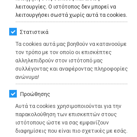
ΚΗΠΟΣ
λειτουργίες. Ο ιστότοπος δεν μπορεί να
λειτουργήσει σωστά χωρίς αυτά τα cookies.
ΥΓΕΙΑ
LIFESTYLE
Δήμος Ραφήνας-Πικερμίου: Νέες
Στατιστικά
γωνίες ανταποδοτικής ανακύκλωσης
Τα cookies αυτά μας βοηθούν να κατανοούμε
ΤΑΞΙΔΙΑ
τον τρόπο με τον οποίο οι επισκέπτες
Διαβάστηκε 5722 φορές
ΕΞΟΔΟΣ
αλληλεπιδρούν στον ιστότοπό μας
συλλέγοντας και αναφέροντας πληροφορίες
ΠΕΡΙΒΑΛΛΟΝ
ανώνυμα!
ΚΑΤΟΙΚΙΔΙΟ
18-08-2022
Προώθησης
Από τo Dimotisnews
ΑΓΓΕΛΙΕΣ
Αυτά τα cookies χρησιμοποιούνται για την
ΕΦΗΜΕΡΙΔΕΣ
παρακολούθηση των επισκεπτών στους
ιστότοπους ώστε να σας εμφανίζουν
OΔΗΓΟΣ
διαφημίσεις που είναι πιο σχετικές με εσάς.