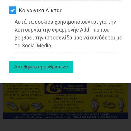
ΑΓΟΡΑΣ
aboutus
Kοινωνικά Δίκτυα
ΨΙΘΥΡΟΙ
Αυτά τα cookies χρησιμοποιούνται για την
ΑΠΟΣΤΟΛΗ
Tags:
Ραφήνα
,
ΠΕΡΙΒΑΛΛΟΝ
,
λειτουργία της εφαρμογής AddThis που
ΑΡΘΡΩΝ
βοηθάει την ιστοσελίδα μας να συνδέεται με
τα Social Media.