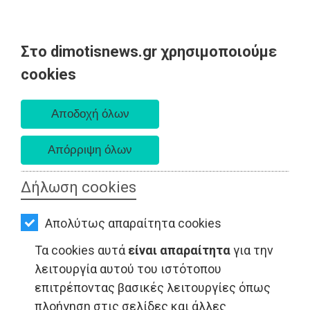
Στο dimotisnews.gr χρησιμοποιούμε
AΡΧΙΚΗ
cookies
Σάββατο 08 Αυγούστου 2026
ΕΙΔΗΣΕΙΣ
Α. 6:34 πμ - Δ. 8:26 μμ
ΠΟΛΙΤΙΚΗ
ΤΟΠΙΚΗ
ΑΥΤΟΔΙΟΙΚΗΣΗ
Δήλωση cookies
ΟΙΚΟΝΟΜΙΑ
ΠΕΡΙΒΑΛΛΟΝ - Ραφήνα
Απολύτως απαραίτητα cookies
ΑΘΛΗΤΙΣΜΟΣ
Τα cookies αυτά
είναι απαραίτητα
για την
ΠΟΛΙΤΙΣΜΟΣ
λειτουργία αυτού του ιστότοπου
επιτρέποντας βασικές λειτουργίες όπως
ΣΠΙΤΙ-
πλοήγηση στις σελίδες και άλλες