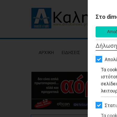
Στο dim
AΡΧΙΚΗ
ΕΙΔΗΣΕΙΣ
Δήλωση
ΠΟΛΙΤΙΚΗ
AΡΧΙΚΗ
ΕΙΔΗΣΕΙΣ
ΠΟΛΙΤΙΚΗ
ΤΟΠΙΚΗ
Απολ
ΑΥΤΟΔΙΟΙΚΗΣΗ
Τα coo
ιστότο
ΟΙΚΟΝΟΜΙΑ
σελίδες
ΑΘΛΗΤΙΣΜΟΣ
λειτου
ΠΟΛΙΤΙΣΜΟΣ
Στατι
ΣΠΙΤΙ-
Τα cook