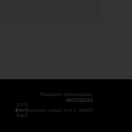
Τηλέφωνο επικοινωνίας
6977232183
Μοναδικός αριθμός Μ.Η.Τ.: 262003