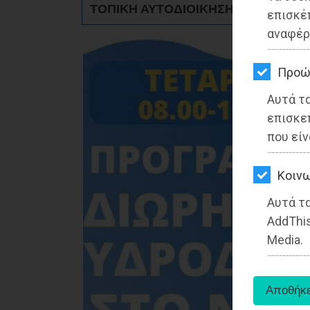
ΤΟΠΙΚΗ ΑΥΤΟΔΙΟΙΚΗΣΗ - Ραφήνα
ΚΗΠΟΣ
επισκέ
αναφέρ
ΥΓΕΙΑ
LIFESTYLE
Προώ
Αυτά τ
ΤΑΞΙΔΙΑ
επισκε
ΕΞΟΔΟΣ
που είν
ΠΕΡΙΒΑΛΛΟΝ
Kοινω
ΚΑΤΟΙΚΙΔΙΟ
Αυτά τα
AddThis
ΑΓΓΕΛΙΕΣ
Media.
ΕΦΗΜΕΡΙΔΕΣ
OΔΗΓΟΣ