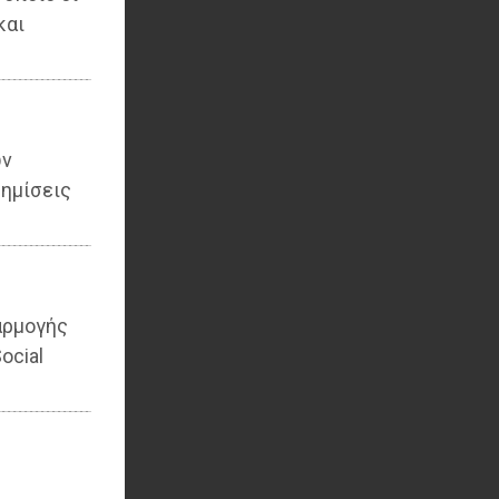
και
ων
ημίσεις
αρμογής
ocial