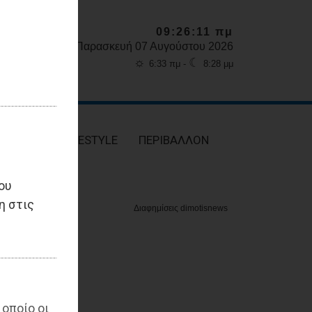
09:26:12 πμ
Παρασκευή 07 Αυγούστου 2026
☼
☾
6:33 πμ -
8:28 μμ
ΥΓΕΙΑ
LIFESTYLE
ΠΕΡΙΒΑΛΛΟΝ
ου
η στις
 οποίο οι