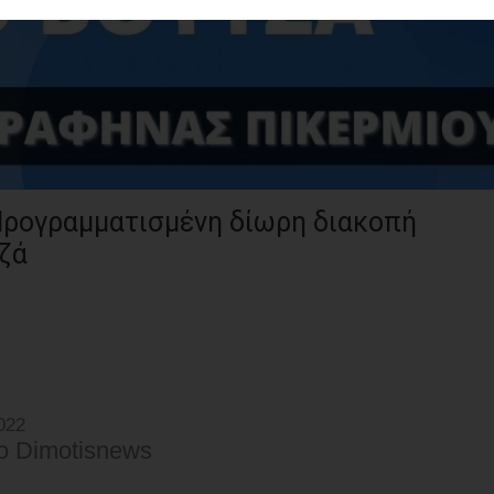
Προγραμματισμένη δίωρη διακοπή
ζά
022
o Dimotisnews