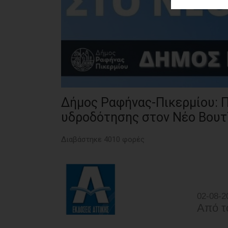
ΑΓΟΡΑΣ
ΨΙΘΥΡΟΙ
ΑΠΟΣΤΟΛΗ
ΑΡΘΡΩΝ
Δήμος Ραφήνας-Πικερμίου: 
υδροδότησης στον Νέο Βουτ
Διαβάστηκε 4010 φορές
02-08-2
Από τ