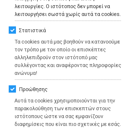
ΚΗΠΟΣ
λειτουργίες. Ο ιστότοπος δεν μπορεί να
λειτουργήσει σωστά χωρίς αυτά τα cookies.
ΥΓΕΙΑ
LIFESTYLE
Στατιστικά
Τα cookies αυτά μας βοηθούν να κατανοούμε
ΤΑΞΙΔΙΑ
τον τρόπο με τον οποίο οι επισκέπτες
ΕΞΟΔΟΣ
αλληλεπιδρούν στον ιστότοπό μας
Δήμος Ραφήνας-Πικερμίου:
συλλέγοντας και αναφέροντας πληροφορίες
ΠΕΡΙΒΑΛΛΟΝ
Προσωρινή φιλοξενία πυρόπληκτων
ανώνυμα!
ΚΑΤΟΙΚΙΔΙΟ
Διαβάστηκε 4217 φορές
Προώθησης
ΑΓΓΕΛΙΕΣ
Αυτά τα cookies χρησιμοποιούνται για την
ΕΦΗΜΕΡΙΔΕΣ
παρακολούθηση των επισκεπτών στους
ιστότοπους ώστε να σας εμφανίζουν
20-07-2022
OΔΗΓΟΣ
διαφημίσεις που είναι πιο σχετικές με εσάς.
Από τo Dimotisnews