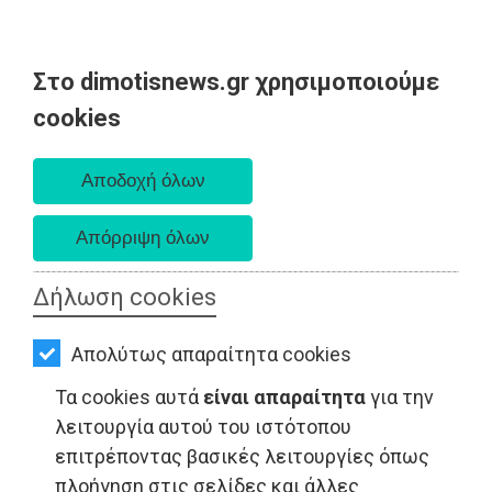
Στο dimotisnews.gr χρησιμοποιούμε
AΡΧΙΚΗ
cookies
Κυριακή 09 Αυγούστου 2026
ΕΙΔΗΣΕΙΣ
Α. 6:35 πμ - Δ. 8:25 μμ
ΠΟΛΙΤΙΚΗ
ΤΟΠΙΚΗ
ΑΥΤΟΔΙΟΙΚΗΣΗ
Δήλωση cookies
ΟΙΚΟΝΟΜΙΑ
Απολύτως απαραίτητα cookies
ΑΘΛΗΤΙΣΜΟΣ
Τα cookies αυτά
είναι απαραίτητα
για την
ΠΟΛΙΤΙΣΜΟΣ
λειτουργία αυτού του ιστότοπου
επιτρέποντας βασικές λειτουργίες όπως
ΤΟΠΙΚΗ ΑΥΤΟΔΙΟΙΚΗΣΗ - Ραφήνα
ΣΠΙΤΙ-
πλοήγηση στις σελίδες και άλλες