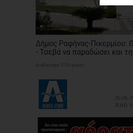
ΑΓΟΡΑΣ
ΨΙΘΥΡΟΙ
ΑΠΟΣΤΟΛΗ
ΑΡΘΡΩΝ
Δήμος Ραφήνας-Πικερμίου: 
- Τσεβά να παραδώσει και τη
Διαβάστηκε 3139 φορές
26-05-2
Από τ