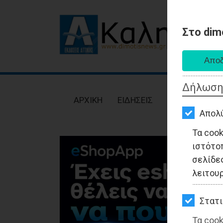
Στο dim
AΡΧΙΚΗ
ΕΙΔΗΣΕΙΣ
Δήλωση
ΠΟΛΙΤΙΚΗ
AΡΧΙΚΗ
ΕΙΔΗΣΕΙΣ
ΠΟΛΙΤΙΚΗ
ΤΟΠΙΚΗ
Απολ
ΑΥΤΟΔΙΟΙΚΗΣΗ
Τα coo
ιστότο
ΟΙΚΟΝΟΜΙΑ
σελίδες
ΑΘΛΗΤΙΣΜΟΣ
λειτου
ΠΟΛΙΤΙΣΜΟΣ
Στατι
ΣΠΙΤΙ-
Τα cook