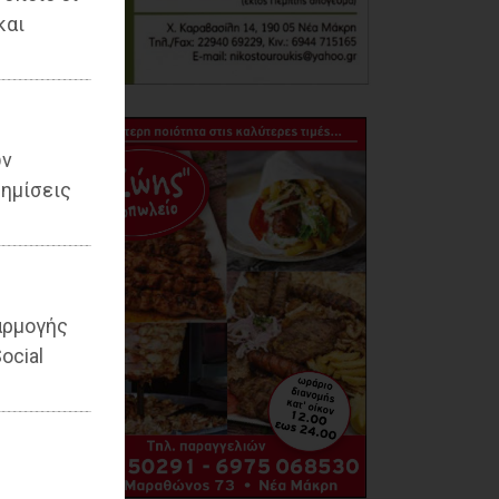
και
ων
ημίσεις
αρμογής
ocial