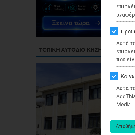
ΚΗΠΟΣ
επισκέ
αναφέρ
ΥΓΕΙΑ
LIFESTYLE
Προώ
Αυτά τ
ΤΑΞΙΔΙΑ
ΤΟΠΙΚΗ ΑΥΤΟΔΙΟΙΚΗΣΗ - Ραφήνα
επισκε
ΕΞΟΔΟΣ
που είν
ΠΕΡΙΒΑΛΛΟΝ
Kοινω
ΚΑΤΟΙΚΙΔΙΟ
Αυτά τα
AddThis
ΑΓΓΕΛΙΕΣ
Media.
ΕΦΗΜΕΡΙΔΕΣ
OΔΗΓΟΣ