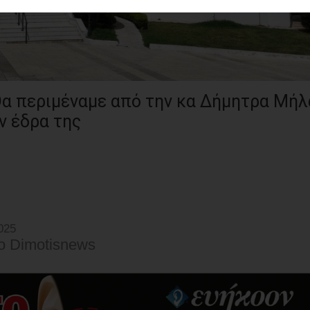
Θα περιμέναμε από την κα Δήμητρα Μήλ
ν έδρα της
025
o Dimotisnews