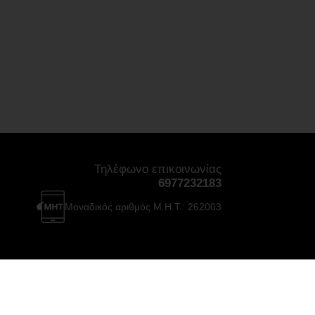
Τηλέφωνο επικοινωνίας
6977232183
Μοναδικός αριθμός Μ.Η.Τ.: 262003