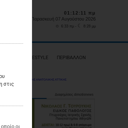
01:12:12 πμ
Παρασκευή 07 Αυγούστου 2026
☼
☾
6:33 πμ -
8:28 μμ
ΥΓΕΙΑ
LIFESTYLE
ΠΕΡΙΒΑΛΛΟΝ
ου
ΔΗΜΟΤΗΣ ΑΝΑΤΟΛΙΚΗΣ ΑΤΤΙΚΗΣ
η στις
 οποίο οι