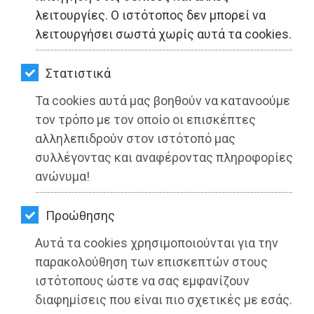
ΚΗΠΟΣ
λειτουργίες. Ο ιστότοπος δεν μπορεί να
λειτουργήσει σωστά χωρίς αυτά τα cookies.
ΥΓΕΙΑ
LIFESTYLE
Στατιστικά
Τα cookies αυτά μας βοηθούν να κατανοούμε
ΤΑΞΙΔΙΑ
τον τρόπο με τον οποίο οι επισκέπτες
ΕΞΟΔΟΣ
αλληλεπιδρούν στον ιστότοπό μας
συλλέγοντας και αναφέροντας πληροφορίες
ΠΕΡΙΒΑΛΛΟΝ
ανώνυμα!
ΚΑΤΟΙΚΙΔΙΟ
Προώθησης
ΑΓΓΕΛΙΕΣ
Αυτά τα cookies χρησιμοποιούνται για την
ΕΦΗΜΕΡΙΔΕΣ
παρακολούθηση των επισκεπτών στους
ιστότοπους ώστε να σας εμφανίζουν
OΔΗΓΟΣ
διαφημίσεις που είναι πιο σχετικές με εσάς.