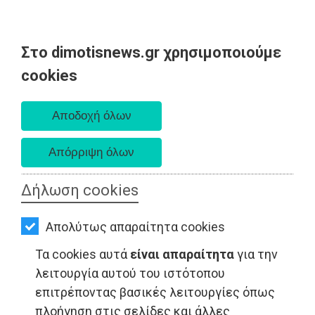
Στο dimotisnews.gr χρησιμοποιούμε
AΡΧΙΚΗ
cookies
Κυριακή 09 Αυγούστου 2026
ΕΙΔΗΣΕΙΣ
Α. 6:35 πμ - Δ. 8:25 μμ
ΠΟΛΙΤΙΚΗ
ΤΟΠΙΚΗ
ΑΥΤΟΔΙΟΙΚΗΣΗ
Δήλωση cookies
ΤΟΠΙΚΗ ΑΥΤΟΔΙΟΙΚΗΣΗ - Ραφήνα
ΟΙΚΟΝΟΜΙΑ
Απολύτως απαραίτητα cookies
ΑΘΛΗΤΙΣΜΟΣ
Τα cookies αυτά
είναι απαραίτητα
για την
ΠΟΛΙΤΙΣΜΟΣ
λειτουργία αυτού του ιστότοπου
επιτρέποντας βασικές λειτουργίες όπως
ΣΠΙΤΙ-
πλοήγηση στις σελίδες και άλλες