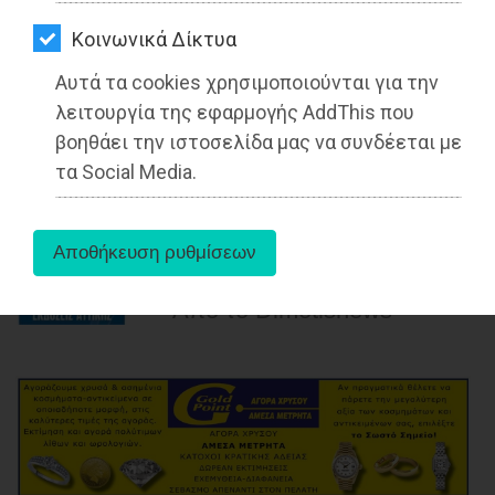
ΑΓΟΡΑΣ
Kοινωνικά Δίκτυα
ΨΙΘΥΡΟΙ
Δήμος Ραφήνας-Πικερμίου: Το 3x3GR
Αυτά τα cookies χρησιμοποιούνται για την
ΑΠΟΣΤΟΛΗ
National Tour στη Ραφήνα
λειτουργία της εφαρμογής AddThis που
ΑΡΘΡΩΝ
βοηθάει την ιστοσελίδα μας να συνδέεται με
Διαβάστηκε 4107 φορές
τα Social Media.
27-05-2025
Από τo Dimotisnews