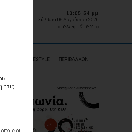
10:05:55 μμ
Σάββατο 08 Αυγούστου 2026
☼
☾
6:34 πμ -
8:26 μμ
ΥΓΕΙΑ
LIFESTYLE
ΠΕΡΙΒΑΛΛΟΝ
ου
η στις
 οποίο οι