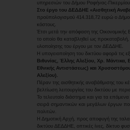
υπηρεσιών του Δήμου Ραφήνας-Πικερμίο
Στο έργο του ΔΕΔΔΗΕ «Αισθητική Αναβ
προϋπολογισμού 414.318,72 ευρώ ο Δήμος
κόστους.
Έτσι μετά την απόφαση της Οικονομικής 
το οποίο θα καταβληθεί ως προκαταβολή,
υλοποίησης του έργου με τον ΔΕΔΔΗΕ.
Η υπογειοποίηση του δικτύου αφορά τις ε
Βιθυνίας, Έλλης Αλεξίου, Χρ. Μάντικα,
Εθνικής Αντιστάσεως) και Χρυσοστόμο
Αλεξίου).
Πέραν της αισθητικής αναβάθμισης του κέ
βελτίωση λειτουργίας του δικτύου με πε
Το τελευταίο διάστημα και για τα επόμεν
σειρά σημαντικών και μεγάλων έργων πο
πολιτών.
Η Δημοτική Αρχή, προς αποφυγή της ταλα
δικτύου ΔΕΔΔΗΕ, οπτικές ίνες, δίκτυο φυ