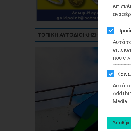
ΚΗΠΟΣ
επισκέ
αναφέρ
ΥΓΕΙΑ
LIFESTYLE
Προώ
ΤΟΠΙΚΗ ΑΥΤΟΔΙΟΙΚΗΣΗ - Ραφήνα
Αυτά τ
ΤΑΞΙΔΙΑ
επισκε
ΕΞΟΔΟΣ
που είν
ΠΕΡΙΒΑΛΛΟΝ
Kοινω
ΚΑΤΟΙΚΙΔΙΟ
Αυτά τα
AddThis
ΑΓΓΕΛΙΕΣ
Media.
ΕΦΗΜΕΡΙΔΕΣ
OΔΗΓΟΣ