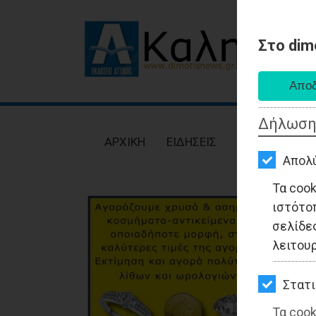
Στο dim
AΡΧΙΚΗ
ΕΙΔΗΣΕΙΣ
Δήλωση
ΠΟΛΙΤΙΚΗ
AΡΧΙΚΗ
ΕΙΔΗΣΕΙΣ
ΠΟΛΙΤΙΚΗ
ΤΟΠΙΚΗ
Απολ
ΑΥΤΟΔΙΟΙΚΗΣΗ
Τα coo
ιστότο
ΟΙΚΟΝΟΜΙΑ
σελίδες
ΑΘΛΗΤΙΣΜΟΣ
λειτου
ΠΟΛΙΤΙΣΜΟΣ
Στατι
ΣΠΙΤΙ-
Τα cook