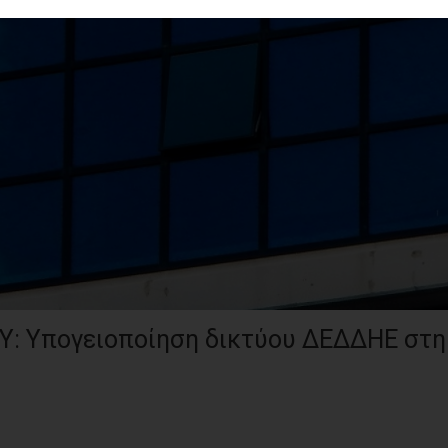
 Υπογειοποίηση δικτύου ΔΕΔΔΗΕ στη