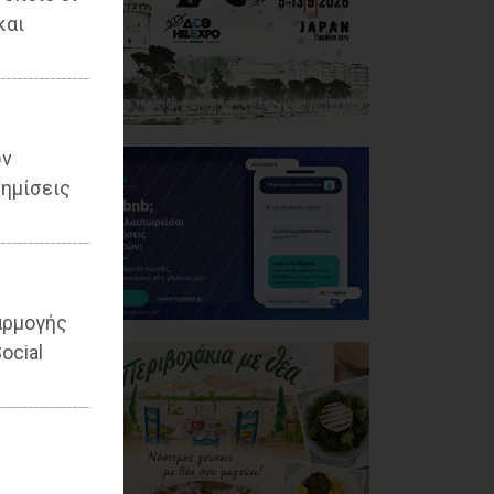
και
ων
ημίσεις
αρμογής
ocial