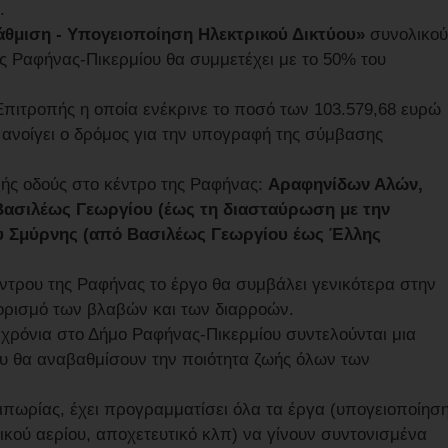
υ.
άθμιση - Υπογειοποίηση Ηλεκτρικού Δικτύου»
συνολικού
 Ραφήνας-Πικερμίου θα συμμετέχει με το 50% του
Επιτροπής η οποία ενέκρινε το ποσό των 103.579,68 ευρώ
 ανοίγει ο δρόμος για την υπογραφή της σύμβασης
ξής οδούς στο κέντρο της Ραφήνας:
Αραφηνίδων Αλών,
 Βασιλέως Γεωργίου (έως τη διασταύρωση με την
υ Σμύρνης (από Βασιλέως Γεωργίου έως Έλλης
ντρου της Ραφήνας το έργο θα συμβάλει γενικότερα στην
ριορισμό των βλαβών και των διαρροών.
α χρόνια στο Δήμο Ραφήνας-Πικερμίου συντελούνται μια
υ θα αναβαθμίσουν την ποιότητα ζωής όλων των
ιπωρίας, έχει προγραμματίσει όλα τα έργα (υπογειοποίησ
σικού αερίου, αποχετευτικό κλπ) να γίνουν συντονισμένα