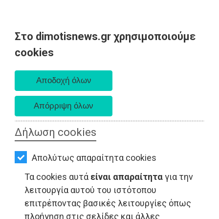
Στο dimotisnews.gr χρησιμοποιούμε
AΡΧΙΚΗ
cookies
Δευτέρα 10 Αυγούστου 2026
ΕΙΔΗΣΕΙΣ
Α. 6:36 πμ - Δ. 8:24 μμ
ΠΟΛΙΤΙΚΗ
ΤΟΠΙΚΗ
ΑΥΤΟΔΙΟΙΚΗΣΗ
Δήλωση cookies
ΟΙΚΟΝΟΜΙΑ
ΤΟΠΙΚΗ ΑΥΤΟΔΙΟΙΚΗΣΗ - Σπάτα
Απολύτως απαραίτητα cookies
ΑΘΛΗΤΙΣΜΟΣ
Τα cookies αυτά
είναι απαραίτητα
για την
ΠΟΛΙΤΙΣΜΟΣ
λειτουργία αυτού του ιστότοπου
επιτρέποντας βασικές λειτουργίες όπως
ΣΠΙΤΙ-
πλοήγηση στις σελίδες και άλλες