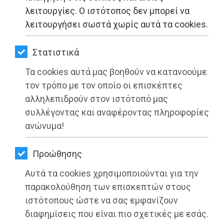
ΚΗΠΟΣ
λειτουργίες. Ο ιστότοπος δεν μπορεί να
λειτουργήσει σωστά χωρίς αυτά τα cookies.
ΥΓΕΙΑ
LIFESTYLE
Στατιστικά
Δήμος Σπάτων-Αρτέμιδος: Στην
Τα cookies αυτά μας βοηθούν να κατανοούμε
ΤΑΞΙΔΙΑ
τελική ευθεία η ανέγερση του 5ου
τον τρόπο με τον οποίο οι επισκέπτες
Νηπιαγωγείου και του 4ου Δημοτικού
ΕΞΟΔΟΣ
αλληλεπιδρούν στον ιστότοπό μας
Σχολείου Σπάτων
συλλέγοντας και αναφέροντας πληροφορίες
ΠΕΡΙΒΑΛΛΟΝ
ανώνυμα!
Διαβάστηκε 4933 φορές
ΚΑΤΟΙΚΙΔΙΟ
Προώθησης
ΑΓΓΕΛΙΕΣ
Αυτά τα cookies χρησιμοποιούνται για την
13-07-2022
ΕΦΗΜΕΡΙΔΕΣ
παρακολούθηση των επισκεπτών στους
Από τo Dimotisnews
ιστότοπους ώστε να σας εμφανίζουν
OΔΗΓΟΣ
διαφημίσεις που είναι πιο σχετικές με εσάς.