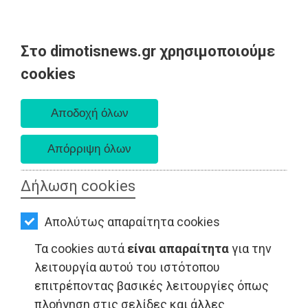
Στο dimotisnews.gr χρησιμοποιούμε
AΡΧΙΚΗ
cookies
Παρασκευή 07 Αυγούστου 2026
ΕΙΔΗΣΕΙΣ
Α. 6:33 πμ - Δ. 8:28 μμ
ΠΟΛΙΤΙΚΗ
ΤΟΠΙΚΗ
ΑΥΤΟΔΙΟΙΚΗΣΗ
Δήλωση cookies
ΟΙΚΟΝΟΜΙΑ
Απολύτως απαραίτητα cookies
ΑΘΛΗΤΙΣΜΟΣ
Τα cookies αυτά
είναι απαραίτητα
για την
ΤΟΠΙΚΗ ΑΥΤΟΔΙΟΙΚΗΣΗ - Παλλήνη
ΠΟΛΙΤΙΣΜΟΣ
λειτουργία αυτού του ιστότοπου
επιτρέποντας βασικές λειτουργίες όπως
ΣΠΙΤΙ-
πλοήγηση στις σελίδες και άλλες