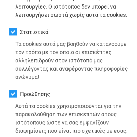
ΚΗΠΟΣ
λειτουργίες. Ο ιστότοπος δεν μπορεί να
λειτουργήσει σωστά χωρίς αυτά τα cookies.
ΥΓΕΙΑ
LIFESTYLE
Στατιστικά
Τα cookies αυτά μας βοηθούν να κατανοούμε
ΤΑΞΙΔΙΑ
τον τρόπο με τον οποίο οι επισκέπτες
ΕΞΟΔΟΣ
αλληλεπιδρούν στον ιστότοπό μας
συλλέγοντας και αναφέροντας πληροφορίες
Δημοτική Παράταξη ΕΜΕΙΣ Η ΠΟΛΗ
ΠΕΡΙΒΑΛΛΟΝ
ανώνυμα!
ΜΑΣ: Οι πυρόπληκτοι της Παλλήνης
ΚΑΤΟΙΚΙΔΙΟ
συνεχίζουν να δοκιμάζονται
Προώθησης
ΑΓΓΕΛΙΕΣ
Διαβάστηκε 3337 φορές
Αυτά τα cookies χρησιμοποιούνται για την
ΕΦΗΜΕΡΙΔΕΣ
παρακολούθηση των επισκεπτών στους
ιστότοπους ώστε να σας εμφανίζουν
OΔΗΓΟΣ
διαφημίσεις που είναι πιο σχετικές με εσάς.