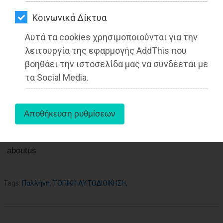
ΑΓΟΡΑΣ
27-05-2025
Από τo Dimotisnews
Kοινωνικά Δίκτυα
ΨΙΘΥΡΟΙ
Αυτά τα cookies χρησιμοποιούνται για την
ΑΠΟΣΤΟΛΗ
λειτουργία της εφαρμογής AddThis που
ΑΡΘΡΩΝ
βοηθάει την ιστοσελίδα μας να συνδέεται με
τα Social Media.
aboutus
Tags:
Παλλήνη
,
ΤΟΠΙΚΗ ΑΥΤΟΔΙΟΙΚΗΣΗ
,