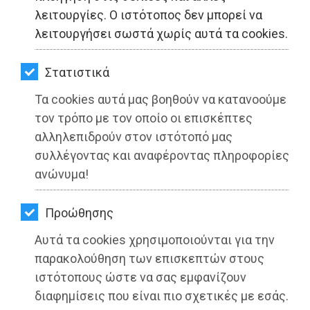
ΚΗΠΟΣ
λειτουργίες. Ο ιστότοπος δεν μπορεί να
λειτουργήσει σωστά χωρίς αυτά τα cookies.
ΥΓΕΙΑ
LIFESTYLE
Στατιστικά
Τα cookies αυτά μας βοηθούν να κατανοούμε
ΤΑΞΙΔΙΑ
τον τρόπο με τον οποίο οι επισκέπτες
ΕΞΟΔΟΣ
αλληλεπιδρούν στον ιστότοπό μας
συλλέγοντας και αναφέροντας πληροφορίες
ΠΕΡΙΒΑΛΛΟΝ
ανώνυμα!
ΚΑΤΟΙΚΙΔΙΟ
Προώθησης
Δημοτικό Συμβούλιο Παλλήνης:
ΑΓΓΕΛΙΕΣ
Ψήφισμα για τις κυβερνητικές
Αυτά τα cookies χρησιμοποιούνται για την
ΕΦΗΜΕΡΙΔΕΣ
παρακολούθηση των επισκεπτών στους
μεθοδεύσεις φίμωσης της
ιστότοπους ώστε να σας εμφανίζουν
αντιπολίτευσης
OΔΗΓΟΣ
διαφημίσεις που είναι πιο σχετικές με εσάς.