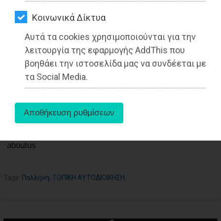
ΑΓΟΡΑΣ
Διαβάστηκε 2843 φορές
Kοινωνικά Δίκτυα
ΨΙΘΥΡΟΙ
Αυτά τα cookies χρησιμοποιούνται για την
ΑΠΟΣΤΟΛΗ
λειτουργία της εφαρμογής AddThis που
20-06-2022
ΑΡΘΡΩΝ
βοηθάει την ιστοσελίδα μας να συνδέεται με
Από τo Dimotisnews
τα Social Media.
aboutus
Tags:
Παλλήνη
,
ΤΟΠΙΚΗ ΑΥΤΟΔΙΟΙΚΗΣΗ
,