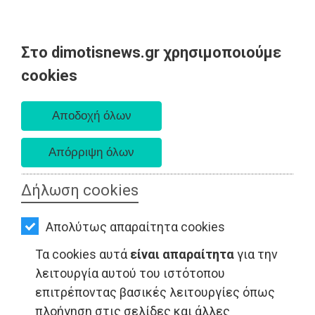
Στο dimotisnews.gr χρησιμοποιούμε
AΡΧΙΚΗ
cookies
Σάββατο 08 Αυγούστου 2026
ΕΙΔΗΣΕΙΣ
Α. 6:34 πμ - Δ. 8:26 μμ
ΠΟΛΙΤΙΚΗ
ΤΟΠΙΚΗ
ΑΥΤΟΔΙΟΙΚΗΣΗ
Δήλωση cookies
ΟΙΚΟΝΟΜΙΑ
Απολύτως απαραίτητα cookies
ΑΘΛΗΤΙΣΜΟΣ
Τα cookies αυτά
είναι απαραίτητα
για την
ΠΟΛΙΤΙΣΜΟΣ
λειτουργία αυτού του ιστότοπου
επιτρέποντας βασικές λειτουργίες όπως
ΤΟΠΙΚΗ ΑΥΤΟΔΙΟΙΚΗΣΗ - Παλλήνη
ΣΠΙΤΙ-
πλοήγηση στις σελίδες και άλλες