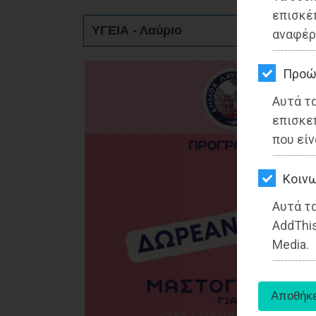
ΚΗΠΟΣ
επισκέ
ΥΓΕΙΑ - Λαύριο
αναφέρ
ΥΓΕΙΑ
LIFESTYLE
Προώ
Αυτά τ
ΤΑΞΙΔΙΑ
επισκε
ΕΞΟΔΟΣ
που είν
ΠΕΡΙΒΑΛΛΟΝ
Kοινω
ΚΑΤΟΙΚΙΔΙΟ
Αυτά τα
AddThis
ΑΓΓΕΛΙΕΣ
Media.
ΕΦΗΜΕΡΙΔΕΣ
OΔΗΓΟΣ