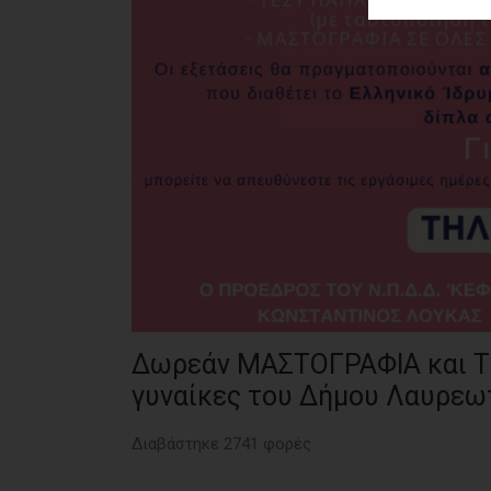
ΑΓΟΡΑΣ
ΨΙΘΥΡΟΙ
ΑΠΟΣΤΟΛΗ
ΑΡΘΡΩΝ
Δωρεάν ΜΑΣΤΟΓΡΑΦΙΑ και Τ
γυναίκες του Δήμου Λαυρεω
Διαβάστηκε 2741 φορές