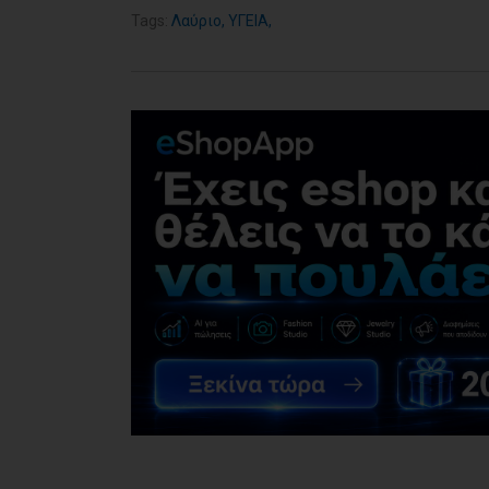
Tags:
Λαύριο
,
ΥΓΕΙΑ
,