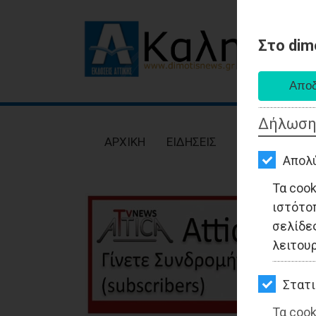
Στο dim
AΡΧΙΚΗ
ΕΙΔΗΣΕΙΣ
Δήλωση
ΠΟΛΙΤΙΚΗ
AΡΧΙΚΗ
ΕΙΔΗΣΕΙΣ
ΠΟΛΙΤΙΚΗ
ΤΟΠΙΚΗ
Απολ
ΑΥΤΟΔΙΟΙΚΗΣΗ
Τα coo
ιστότο
ΟΙΚΟΝΟΜΙΑ
σελίδες
ΑΘΛΗΤΙΣΜΟΣ
λειτου
ΠΟΛΙΤΙΣΜΟΣ
Στατι
ΣΠΙΤΙ-
Τα cook