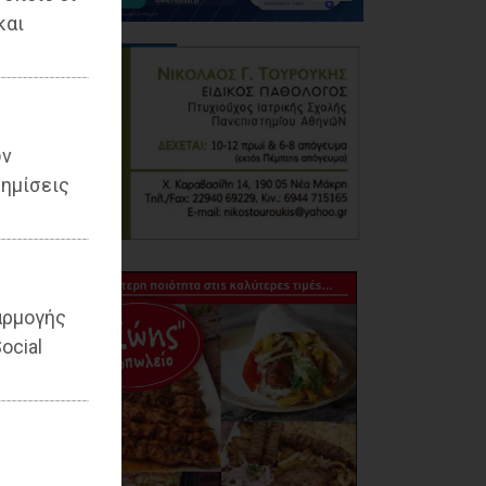
και
ων
ημίσεις
αρμογής
ocial