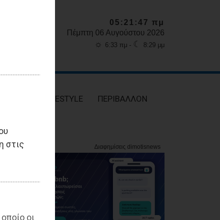
05:21:48 πμ
Πέμπτη 06 Αυγούστου 2026
☼
☾
6:33 πμ -
8:29 μμ
ΥΓΕΙΑ
LIFESTYLE
ΠΕΡΙΒΑΛΛΟΝ
ου
η στις
 οποίο οι