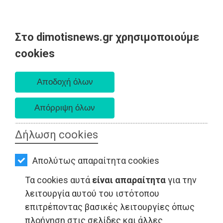
Στο dimotisnews.gr χρησιμοποιούμε
AΡΧΙΚΗ
cookies
Πέμπτη 06 Αυγούστου 2026
ΕΙΔΗΣΕΙΣ
Α. 6:33 πμ - Δ. 8:29 μμ
ΠΟΛΙΤΙΚΗ
ΤΟΠΙΚΗ
ΑΥΤΟΔΙΟΙΚΗΣΗ
Δήλωση cookies
ΟΙΚΟΝΟΜΙΑ
ΤΟΠΙΚΗ ΑΥΤΟΔΙΟΙΚΗΣΗ - Ραφήνα
Απολύτως απαραίτητα cookies
ΑΘΛΗΤΙΣΜΟΣ
Τα cookies αυτά
είναι απαραίτητα
για την
ΠΟΛΙΤΙΣΜΟΣ
λειτουργία αυτού του ιστότοπου
επιτρέποντας βασικές λειτουργίες όπως
ΣΠΙΤΙ-
πλοήγηση στις σελίδες και άλλες