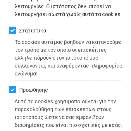
ΚΗΠΟΣ
λειτουργίες. Ο ιστότοπος δεν μπορεί να
λειτουργήσει σωστά χωρίς αυτά τα cookies.
ΥΓΕΙΑ
LIFESTYLE
Στατιστικά
Τα cookies αυτά μας βοηθούν να κατανοούμε
ΤΑΞΙΔΙΑ
Δύναμης Ανάπτυξης: Διαδικασία
τον τρόπο με τον οποίο οι επισκέπτες
ΕΞΟΔΟΣ
αποζημιώσεων πυρόπληκτων
αλληλεπιδρούν στον ιστότοπό μας
συλλέγοντας και αναφέροντας πληροφορίες
ΠΕΡΙΒΑΛΛΟΝ
Διαβάστηκε 3512 φορές
ανώνυμα!
ΚΑΤΟΙΚΙΔΙΟ
Προώθησης
ΑΓΓΕΛΙΕΣ
Αυτά τα cookies χρησιμοποιούνται για την
26-05-2025
ΕΦΗΜΕΡΙΔΕΣ
παρακολούθηση των επισκεπτών στους
Από τo Dimotisnews
ιστότοπους ώστε να σας εμφανίζουν
OΔΗΓΟΣ
διαφημίσεις που είναι πιο σχετικές με εσάς.