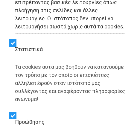
επιτρέποντας βασικές λειτουργίες όπως
πλοήγηση στις σελίδες και άλλες
Δυνατά… μελτέμια
λειτουργίες. Ο ιστότοπος δεν μπορεί να
λειτουργήσει σωστά χωρίς αυτά τα cookies.
Share:
Dimotisnews | 06/07/2025 - 19:13
Στατιστικά
▶️ Ακούστε το κείμενο
Τα cookies αυτά μας βοηθούν να κατανοούμε
τον τρόπο με τον οποίο οι επισκέπτες
αλληλεπιδρούν στον ιστότοπό μας
συλλέγοντας και αναφέροντας πληροφορίες
ανώνυμα!
Προώθησης