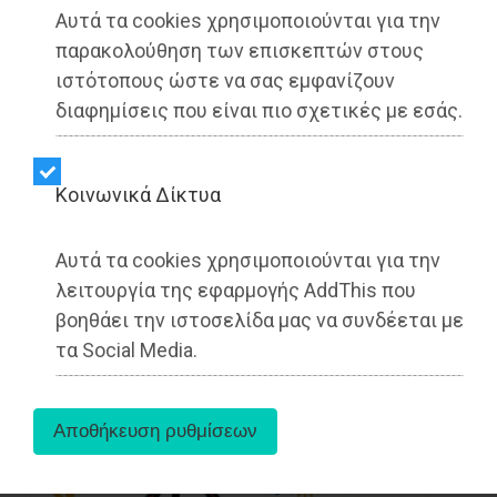
Η συζήτηση για τον συνεταιρισμό
Αυτά τα cookies χρησιμοποιούνται για την
πετρελαιοειδών και την
αναμίσθωση του χώρου
παρακολούθηση των επισκεπτών στους
ΜΕΛΤΕΜΙ
, έφερε
πολύ δυνατά μελτέμια
αυτό το
ιστότοπους ώστε να σας εμφανίζουν
καλοκαίρι στη Ραφήνα.
διαφημίσεις που είναι πιο σχετικές με εσάς.
Υπήρχαν πάντα τα μελτέμια το καλοκαίρι, αλλά το
πλοίο του δήμου μέχρι τα τέλη του 2023 ήταν
Kοινωνικά Δίκτυα
δυνατό.
Από τότε και μέχρι σήμερα τα πράγματα έχουν
Αυτά τα cookies χρησιμοποιούνται για την
αλλάξει.
Το βαρκάκι της δημάρχου Τσεβά όλο
λειτουργία της εφαρμογής AddThis που
μπάζει νερά…
βοηθάει την ιστοσελίδα μας να συνδέεται με
τα Social Media.