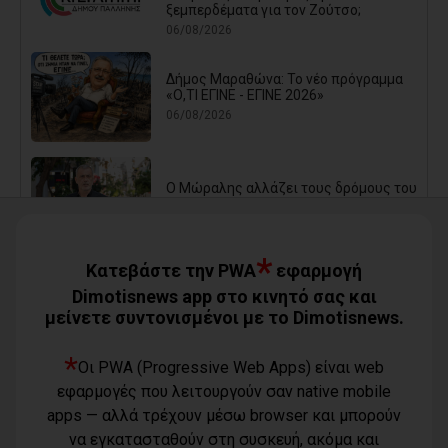
ξεμπερδέματα για τον Ζούτσο;
06/08/2026
Δήμος Μαραθώνα: Το νέο πρόγραμμα
«Ο,ΤΙ ΕΓΙΝΕ - ΕΓΙΝΕ 2026»
06/08/2026
Ο Μώραλης αλλάζει τους δρόμους του
Πειραιά (photos+video)
06/08/2026
*
Κατεβάστε την PWA
εφαρμογή
Οι μηνύσεις που φέρνουν σε δύσκολη
Dimotisnews app στο κινητό σας και
θέση αιρετό των νοτίων προαστίων
μείνετε συντονισμένοι με το Dimotisnews.
06/08/2026
*
Οι PWA (Progressive Web Apps) είναι web
Τίγκα στα ξερά χόρτα ο Διόνυσος,
εφαρμογές που λειτουργούν σαν native mobile
«άφαντη» η Δημοτική Αρχή
apps — αλλά τρέχουν μέσω browser και μπορούν
06/08/2026
να εγκατασταθούν στη συσκευή, ακόμα και