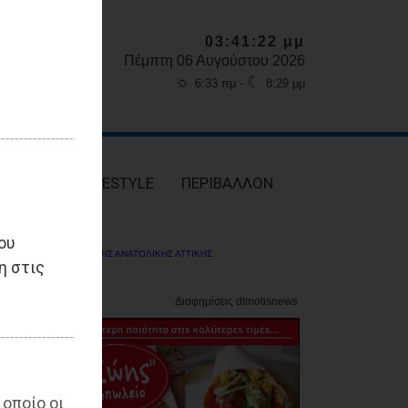
03:41:23 μμ
Πέμπτη 06 Αυγούστου 2026
☼
☾
6:33 πμ -
8:29 μμ
ΥΓΕΙΑ
LIFESTYLE
ΠΕΡΙΒΑΛΛΟΝ
ου
ΔΗΜΟΤΗΣ ΑΝΑΤΟΛΙΚΗΣ ΑΤΤΙΚΗΣ
η στις
 οποίο οι