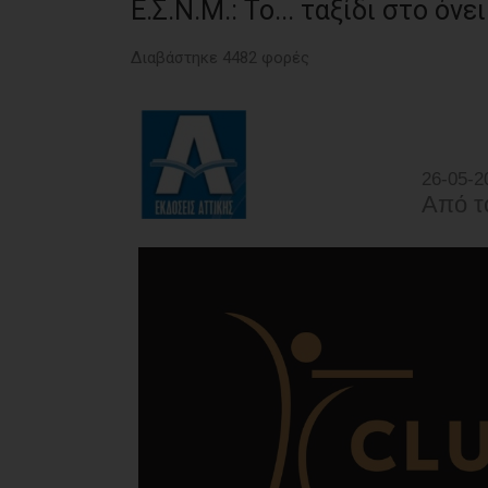
Ε.Σ.Ν.Μ.: Το... ταξίδι στο όν
Διαβάστηκε 4482 φορές
26-05-2
Από τ