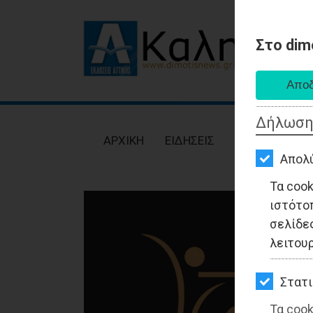
Στο dim
AΡΧΙΚΗ
ΕΙΔΗΣΕΙΣ
Δήλωση
ΠΟΛΙΤΙΚΗ
AΡΧΙΚΗ
ΕΙΔΗΣΕΙΣ
ΠΟΛΙΤΙΚΗ
ΤΟΠΙΚΗ
Απολ
ΑΥΤΟΔΙΟΙΚΗΣΗ
Τα coo
ιστότο
ΟΙΚΟΝΟΜΙΑ
σελίδες
ΑΘΛΗΤΙΣΜΟΣ
λειτου
ΠΟΛΙΤΙΣΜΟΣ
Στατι
ΣΠΙΤΙ-
Τα cook