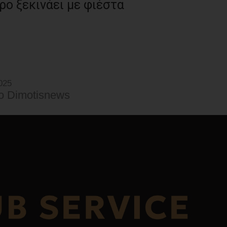
ειρο ξεκινάει με φιέστα
025
o Dimotisnews