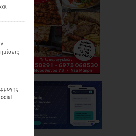
και
ων
ημίσεις
αρμογής
ocial