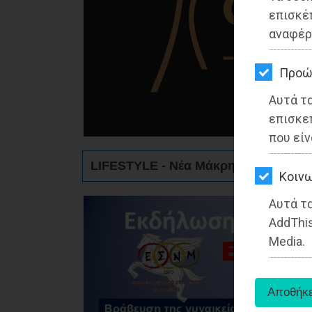
ΚΗΠΟΣ
επισκέ
αναφέρ
ΥΓΕΙΑ
LIFESTYLE
Προώ
Αυτά τ
ΤΑΞΙΔΙΑ
επισκε
ΕΞΟΔΟΣ
που είν
LIFESTYLE - Νέα Μάκρη
ΠΕΡΙΒΑΛΛΟΝ
Kοινω
ΚΑΤΟΙΚΙΔΙΟ
Αυτά τα
AddThis
ΑΓΓΕΛΙΕΣ
Media.
ΕΦΗΜΕΡΙΔΕΣ
OΔΗΓΟΣ