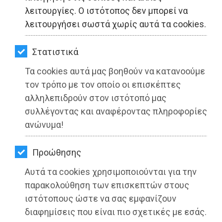
ΚΗΠΟΣ
λειτουργίες. Ο ιστότοπος δεν μπορεί να
λειτουργήσει σωστά χωρίς αυτά τα cookies.
ΥΓΕΙΑ
LIFESTYLE
Στατιστικά
Τα cookies αυτά μας βοηθούν να κατανοούμε
ΤΑΞΙΔΙΑ
τον τρόπο με τον οποίο οι επισκέπτες
ΕΞΟΔΟΣ
αλληλεπιδρούν στον ιστότοπό μας
συλλέγοντας και αναφέροντας πληροφορίες
ΠΕΡΙΒΑΛΛΟΝ
ανώνυμα!
ΚΑΤΟΙΚΙΔΙΟ
Προώθησης
Εγκαίνια του Ιερού Ναού Προφήτη
ΑΓΓΕΛΙΕΣ
Ηλία Ανατολής στην Νέα Μάκρη
Αυτά τα cookies χρησιμοποιούνται για την
ΕΦΗΜΕΡΙΔΕΣ
παρακολούθηση των επισκεπτών στους
Διαβάστηκε 3979 φορές
ιστότοπους ώστε να σας εμφανίζουν
OΔΗΓΟΣ
διαφημίσεις που είναι πιο σχετικές με εσάς.