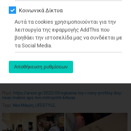
ΑΓΟΡΑΣ
Kοινωνικά Δίκτυα
ΨΙΘΥΡΟΙ
27-05-2025
Αυτά τα cookies χρησιμοποιούνται για την
Από τo Dimotisnews
ΑΠΟΣΤΟΛΗ
λειτουργία της εφαρμογής AddThis που
ΑΡΘΡΩΝ
βοηθάει την ιστοσελίδα μας να συνδέεται με
τα Social Media.
aboutus
Πηγή:
https://arxon.gr/2022/09/egkainia-toy-i-naoy-profitoy-ilioy-
neas-makris-apo-ton-mitropoliti-kifisias
Tags:
Νέα Μάκρη
,
LIFESTYLE
,