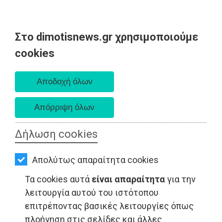
Στο dimotisnews.gr χρησιμοποιούμε
AΡΧΙΚΗ
cookies
Πέμπτη 06 Αυγούστου 2026
ΕΙΔΗΣΕΙΣ
Α. 6:33 πμ - Δ. 8:29 μμ
ΠΟΛΙΤΙΚΗ
ΤΟΠΙΚΗ
ΑΥΤΟΔΙΟΙΚΗΣΗ
Δήλωση cookies
ΟΙΚΟΝΟΜΙΑ
Απολύτως απαραίτητα cookies
ΑΘΛΗΤΙΣΜΟΣ
Τα cookies αυτά
είναι απαραίτητα
για την
ΠΟΛΙΤΙΣΜΟΣ
λειτουργία αυτού του ιστότοπου
επιτρέποντας βασικές λειτουργίες όπως
LIFESTYLE - Νέα Μάκρη
ΣΠΙΤΙ-
πλοήγηση στις σελίδες και άλλες