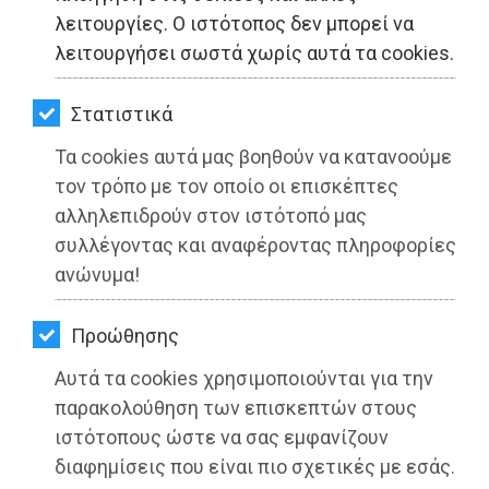
ΚΗΠΟΣ
λειτουργίες. Ο ιστότοπος δεν μπορεί να
λειτουργήσει σωστά χωρίς αυτά τα cookies.
ΥΓΕΙΑ
LIFESTYLE
Στατιστικά
Τα cookies αυτά μας βοηθούν να κατανοούμε
ΤΑΞΙΔΙΑ
τον τρόπο με τον οποίο οι επισκέπτες
ΕΞΟΔΟΣ
αλληλεπιδρούν στον ιστότοπό μας
συλλέγοντας και αναφέροντας πληροφορίες
ΠΕΡΙΒΑΛΛΟΝ
ανώνυμα!
Έκοψαν την πίτα και βράβευσαν οι
ΚΑΤΟΙΚΙΔΙΟ
Rafina Runners
Προώθησης
ΑΓΓΕΛΙΕΣ
Διαβάστηκε 4257 φορές
Αυτά τα cookies χρησιμοποιούνται για την
ΕΦΗΜΕΡΙΔΕΣ
παρακολούθηση των επισκεπτών στους
ιστότοπους ώστε να σας εμφανίζουν
OΔΗΓΟΣ
διαφημίσεις που είναι πιο σχετικές με εσάς.