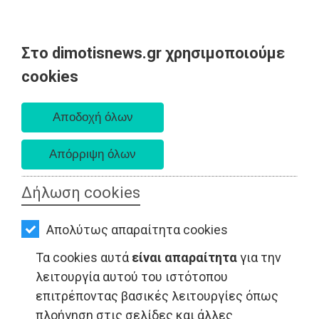
Στο dimotisnews.gr χρησιμοποιούμε
AΡΧΙΚΗ
cookies
Σάββατο 08 Αυγούστου 2026
ΕΙΔΗΣΕΙΣ
Α. 6:34 πμ - Δ. 8:26 μμ
ΠΟΛΙΤΙΚΗ
ΤΟΠΙΚΗ
ΑΥΤΟΔΙΟΙΚΗΣΗ
Δήλωση cookies
ΟΙΚΟΝΟΜΙΑ
Απολύτως απαραίτητα cookies
ΑΘΛΗΤΙΣΜΟΣ
Τα cookies αυτά
είναι απαραίτητα
για την
ΠΟΛΙΤΙΣΜΟΣ
λειτουργία αυτού του ιστότοπου
επιτρέποντας βασικές λειτουργίες όπως
LIFESTYLE - Ανατολική Αττική
ΣΠΙΤΙ-
πλοήγηση στις σελίδες και άλλες