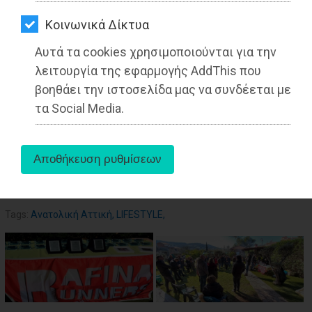
ΑΓΟΡΑΣ
27-05-2025
Από τo Dimotisnews
Kοινωνικά Δίκτυα
ΨΙΘΥΡΟΙ
Αυτά τα cookies χρησιμοποιούνται για την
ΑΠΟΣΤΟΛΗ
λειτουργία της εφαρμογής AddThis που
ΑΡΘΡΩΝ
βοηθάει την ιστοσελίδα μας να συνδέεται με
τα Social Media.
aboutus
Tags:
Ανατολική Αττική
,
LIFESTYLE
,