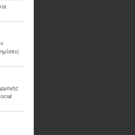
και
ων
ημίσεις
αρμογής
ocial