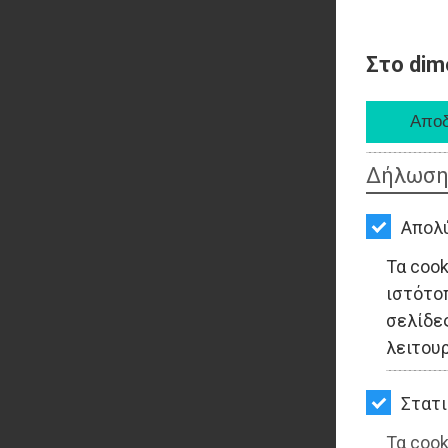
Στο dim
Δήλωση
Απολ
Τα coo
ιστότο
σελίδες
λειτου
Στατι
Τα cook