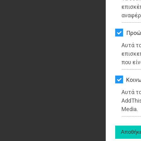
επισκέ
αναφέρ
Προώ
Αυτά τ
επισκε
που είν
Kοινω
Αυτά τα
AddThis
Media.