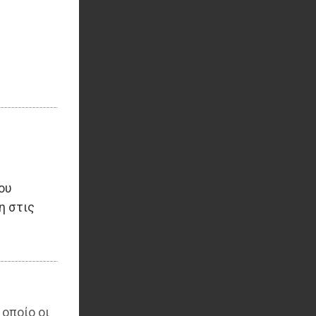
ου
η στις
 οποίο οι