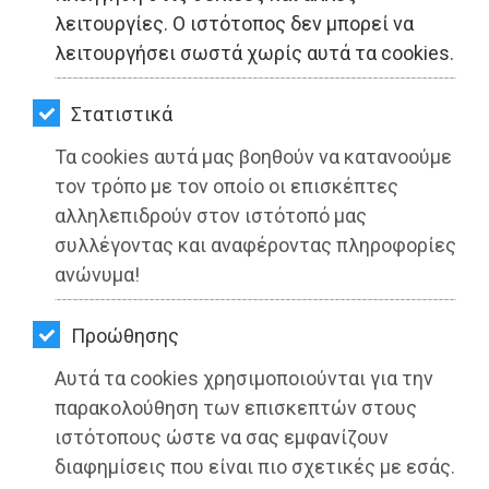
ΚΗΠΟΣ
λειτουργίες. Ο ιστότοπος δεν μπορεί να
λειτουργήσει σωστά χωρίς αυτά τα cookies.
ΥΓΕΙΑ
LIFESTYLE
Στατιστικά
Τα cookies αυτά μας βοηθούν να κατανοούμε
ΤΑΞΙΔΙΑ
Ελλάκτωρ: Με συμμαχίες στα μεγάλα
τον τρόπο με τον οποίο οι επισκέπτες
projects - Επικαιροποιήθηκε το
ΕΞΟΔΟΣ
αλληλεπιδρούν στον ιστότοπό μας
Business Plan για το κτήμα Καμπά
συλλέγοντας και αναφέροντας πληροφορίες
ΠΕΡΙΒΑΛΛΟΝ
στην Κάντζα
ανώνυμα!
ΚΑΤΟΙΚΙΔΙΟ
Διαβάστηκε 4897 φορές
Προώθησης
ΑΓΓΕΛΙΕΣ
Αυτά τα cookies χρησιμοποιούνται για την
ΕΦΗΜΕΡΙΔΕΣ
παρακολούθηση των επισκεπτών στους
19-04-2022
ιστότοπους ώστε να σας εμφανίζουν
Από την Ειρήνη Δελακά
OΔΗΓΟΣ
διαφημίσεις που είναι πιο σχετικές με εσάς.
Δημοσιογράφος - Διεθνολόγος