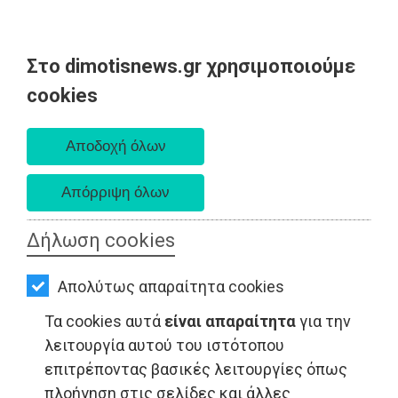
Στο dimotisnews.gr χρησιμοποιούμε
AΡΧΙΚΗ
cookies
Σάββατο 08 Αυγούστου 2026
ΕΙΔΗΣΕΙΣ
Α. 6:34 πμ - Δ. 8:26 μμ
ΠΟΛΙΤΙΚΗ
ΤΟΠΙΚΗ
ΑΥΤΟΔΙΟΙΚΗΣΗ
Δήλωση cookies
ΟΙΚΟΝΟΜΙΑ
ΟΙΚΟΝΟΜΙΑ - Ελλάδα
Απολύτως απαραίτητα cookies
ΑΘΛΗΤΙΣΜΟΣ
Τα cookies αυτά
είναι απαραίτητα
για την
ΠΟΛΙΤΙΣΜΟΣ
λειτουργία αυτού του ιστότοπου
επιτρέποντας βασικές λειτουργίες όπως
ΣΠΙΤΙ-
πλοήγηση στις σελίδες και άλλες