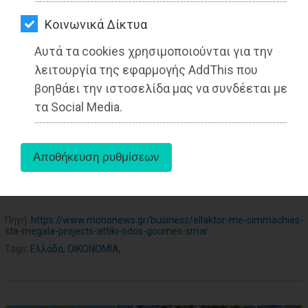
ΑΓΟΡΑΣ
Kοινωνικά Δίκτυα
ΨΙΘΥΡΟΙ
Αυτά τα cookies χρησιμοποιούνται για την
ΑΠΟΣΤΟΛΗ
λειτουργία της εφαρμογής AddThis που
ΑΡΘΡΩΝ
βοηθάει την ιστοσελίδα μας να συνδέεται με
τα Social Media.
aboutus
Πηγή:
https://www.mononews.gr/business/ellaktor-me-simmachies-
sta-megala-projects-attiki-odos-gournes-smar
Tags:
Ελλάδα
,
ΟΙΚΟΝΟΜΙΑ
,