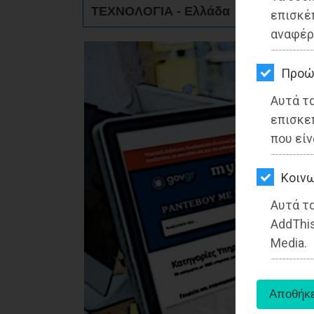
ΚΗΠΟΣ
ΤΕΧΝΟΛΟΓΙΑ - Ελλάδα
επισκέ
αναφέρ
ΥΓΕΙΑ
LIFESTYLE
Προώ
Αυτά τ
ΤΑΞΙΔΙΑ
επισκε
ΕΞΟΔΟΣ
που είν
ΠΕΡΙΒΑΛΛΟΝ
Kοινω
ΚΑΤΟΙΚΙΔΙΟ
Αυτά τα
AddThis
ΑΓΓΕΛΙΕΣ
Media.
ΕΦΗΜΕΡΙΔΕΣ
OΔΗΓΟΣ