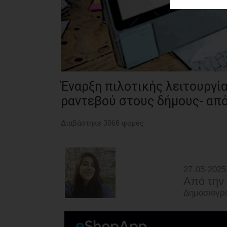
ΑΓΟΡΑΣ
ΨΙΘΥΡΟΙ
ΑΠΟΣΤΟΛΗ
ΑΡΘΡΩΝ
Έναρξη πιλοτικής λειτουργία
ραντεβού στους δήμους- από
Διαβάστηκε 3068 φορές
27-05-2025
Από την
Δημοσιογρά