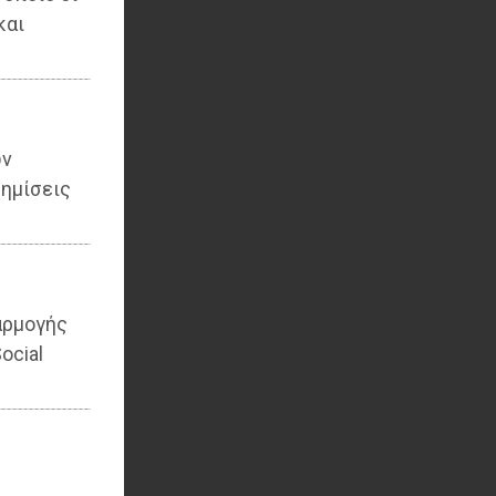
και
ων
ημίσεις
αρμογής
ocial