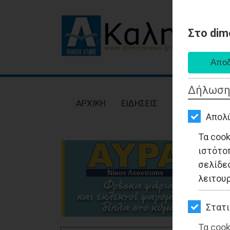
Στο dim
AΡΧΙΚΗ
ΕΙΔΗΣΕΙΣ
Δήλωση
ΠΟΛΙΤΙΚΗ
AΡΧΙΚΗ
ΕΙΔΗΣΕΙΣ
ΠΟΛΙΤΙΚΗ
ΤΟΠΙΚΗ
Απολ
ΑΥΤΟΔΙΟΙΚΗΣΗ
Τα coo
ιστότο
ΟΙΚΟΝΟΜΙΑ
σελίδες
ΑΘΛΗΤΙΣΜΟΣ
λειτου
ΠΟΛΙΤΙΣΜΟΣ
Στατι
ΣΠΙΤΙ-
Τα cook