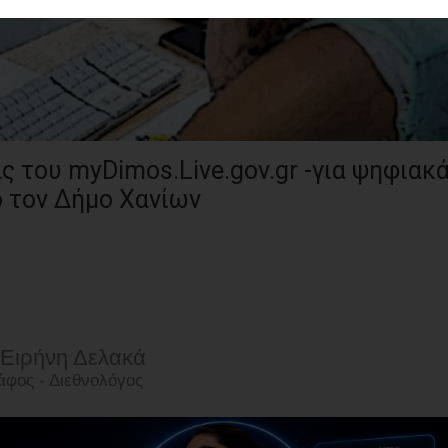
ς του myDimos.Live.gov.gr -για ψηφιακ
 τον Δήμο Χανίων
 Ειρήνη Δελακά
φος - Διεθνολόγος