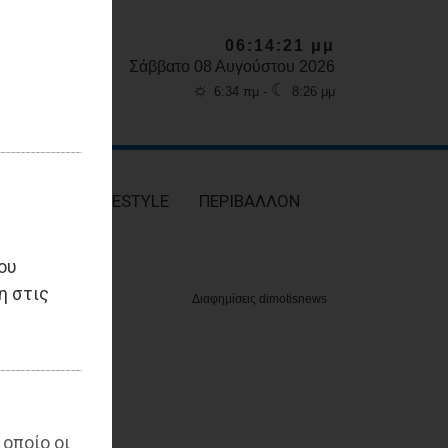
06:14:22 μμ
Σάββατο 08 Αυγούστου 2026
☼
☾
6:34 πμ -
8:26 μμ
ΥΓΕΙΑ
LIFESTYLE
ΠΕΡΙΒΑΛΛΟΝ
ου
η στις
 οποίο οι