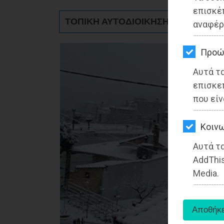
ΚΗΠΟΣ
επισκέ
ΤΟΠΙΚΗ ΑΥΤΟΔΙΟΙΚΗΣΗ - Μαραθώνα
αναφέρ
ΥΓΕΙΑ
LIFESTYLE
Προώ
Αυτά τ
ΤΑΞΙΔΙΑ
επισκε
ΕΞΟΔΟΣ
που είν
ΠΕΡΙΒΑΛΛΟΝ
Kοινω
ΚΑΤΟΙΚΙΔΙΟ
Αυτά τα
AddThis
ΑΓΓΕΛΙΕΣ
Media.
ΕΦΗΜΕΡΙΔΕΣ
OΔΗΓΟΣ