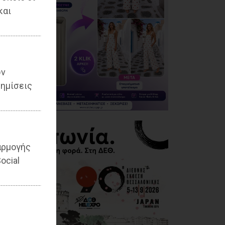
και
ων
ημίσεις
αρμογής
ocial