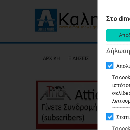
Στο dim
AΡΧΙΚΗ
ΕΙΔΗΣΕΙΣ
Δήλωση
ΠΟΛΙΤΙΚΗ
AΡΧΙΚΗ
ΕΙΔΗΣΕΙΣ
ΠΟΛΙΤΙΚΗ
ΤΟΠΙΚΗ
Απολ
ΑΥΤΟΔΙΟΙΚΗΣΗ
Τα coo
ιστότο
ΟΙΚΟΝΟΜΙΑ
σελίδες
ΑΘΛΗΤΙΣΜΟΣ
λειτου
ΠΟΛΙΤΙΣΜΟΣ
Στατι
ΣΠΙΤΙ-
Τα cook