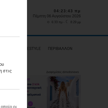
04:23:45 πμ
Πέμπτη 06 Αυγούστου 2026
☼
☾
6:33 πμ -
8:29 μμ
ΥΓΕΙΑ
LIFESTYLE
ΠΕΡΙΒΑΛΛΟΝ
ου
η στις
 οποίο οι