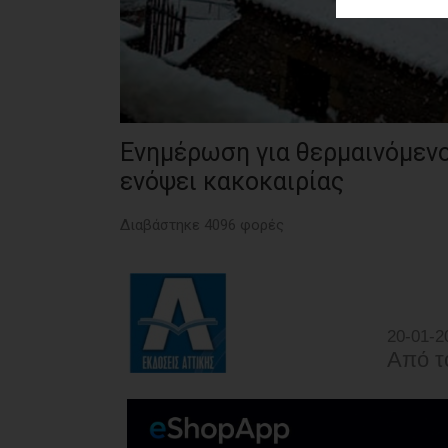
ΑΓΟΡΑΣ
ΨΙΘΥΡΟΙ
ΑΠΟΣΤΟΛΗ
ΑΡΘΡΩΝ
Ενημέρωση για θερμαινόμε
ενόψει κακοκαιρίας
Διαβάστηκε 4096 φορές
20-01-2
Από τ