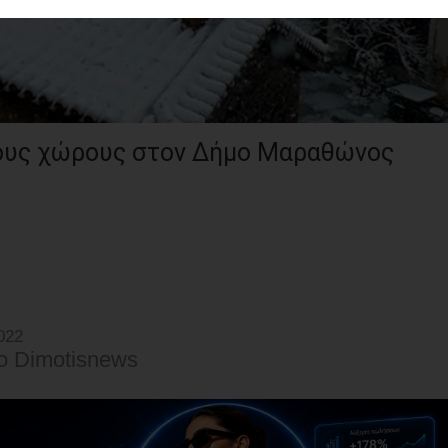
νους χώρους στον Δήμο Μαραθώνος
022
o Dimotisnews