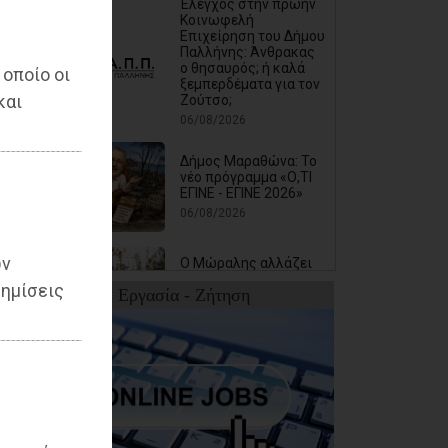
Έλεγχος στην πρώην
Κοινωφελή
Επιχείρηση του Δήμου
Παλλήνης: Άνθρακας
ο θησαυρός; ή καλά
 οποίο οι
ξεμπερδέματα για τον
και
Ζούτσο;
06/08/2026
Δήμος Μαραθώνα: Το
νέο πρόγραμμα «Ο,ΤΙ
ΕΓΙΝΕ - ΕΓΙΝΕ 2026»
06/08/2026
ων
Ο Μώραλης αλλάζει
τους δρόμους του
ημίσεις
Εργασία - Ζήτηση
Πειραιά
(photos+video)
06/08/2026
Οι μηνύσεις που
φέρνουν σε δύσκολη
θέση αιρετό των
νοτίων προαστίων
06/08/2026