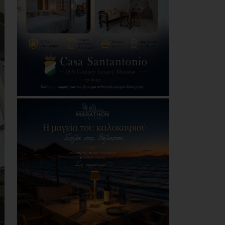
06/08/2026
Με μεγαλοπρέπεια η
λιτάνευση της
εικόνας της
Μεταμόρφωσης του
Σωτήρος στη Ζωφριά
(photos+videos)
06/08/2026
Το LIVE του
Καλοκαιριού: Ο Πάνος
Μουζουράκης στο
Marathon Village - Την
Πέμπτη 27 Αυγούστου
06/08/2026
Δήμος Αθηναίων:
Απομάκρυνση 240
τραπεζοκαθισμάτων
σε 13 επιχειρησιακές
δράσεις της
Δημοτικής
Αστυνομίας (photos)
06/08/2026