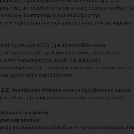
άμωση της σχολικής κοινότητας και ειδικότερα του
κηδεμόνες, με ποικίλες επιμορφωτικές δράσεις σε θέματα
ν αξιών, συμπερίληψης και σεβασμού της
ό τον περιορισμό των συγκρούσεων και των φαινόμενων
πική οργάνωση (AISBL) με έδρα το Βέλγιο και
και αρχές σε όλη την Ευρώπη. Στόχος του είναι να
για την προώθηση πολιτικών, την ενίσχυση
ευαισθητοποίηση του κοινού, ώστε όλα τα παιδιά και οι
ή και χωρίς φόβο περιβάλλοντα.
 Δ.Ε. Ανατολικής Αττικής
αποκτά πρόσβαση σε δίκτυα
μένο υλικό, προγράμματα κατάρτισης και ευρωπαϊκές
βισμού στα σχολεία,
ητών και γονέων,
ευσης σε ευρωπαϊκό επίπεδο για την καταπολέμηση το