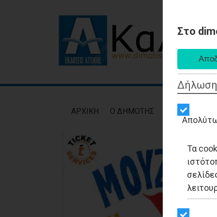
Στο dim
Δήλωση
AΡXIKH
Ο ΔΗΜΟΤΗΣ
ΕΙΔΗΣΕΙΣ
ΑΥΤ
Απολύτω
Τα coo
ιστότο
σελίδες
λειτου