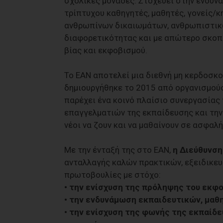
σχολικές μονάδες. Στοχεύει στην ενδυν
τρίπτυχου καθηγητές, μαθητές, γονείς/
ανθρωπίνων δικαιωμάτων, ανθρωπιστικώ
διαφορετικότητας και με απώτερο σκοπ
βίας και εκφοβισμού.
Το EAN αποτελεί μια διεθνή μη κερδοσκο
δημιουργήθηκε το 2015 από οργανισμούς 
παρέχει ένα κοινό πλαίσιο συνεργασίας 
επαγγελματιών της εκπαίδευσης και την 
νέοι να ζουν και να μαθαίνουν σε ασφαλ
Με την ένταξή της στο EAN,
η Διεύθυνση
ανταλλαγής καλών πρακτικών, εξειδικευ
πρωτοβουλίες με στόχο:
• την ενίσχυση της πρόληψης του εκφο
• την ενδυνάμωση εκπαιδευτικών, μαθ
• την ενίσχυση της φωνής της εκπαίδ