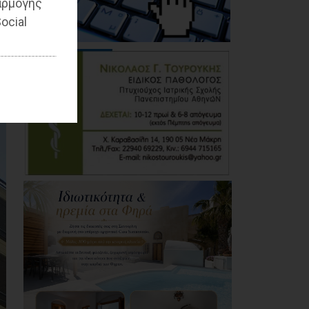
αρμογής
ocial
Τίγκα στα ξερά χόρτα
ο Διόνυσος, «άφαντη»
η Δημοτική Αρχή
06/08/2026
Η Novibet «ψηφίζει»
πρωθυπουργό: Το
ακλόνητο φαβορί, η
επιστροφή και το
αουτσάιντερ των
41,00
06/08/2026
Προσφυγή της
αντιπολίτευσης του
Δήμου Παλλήνης στην
Αποκεντρωμένη
Διοίκηση για τον
Αβαρκιώτη
06/08/2026
Δήμος Μαραθώνα: Το
νέο πρόγραμμα «ΔΕΝ
ΤΟ ΕΙΔΑΜΕ 2026»