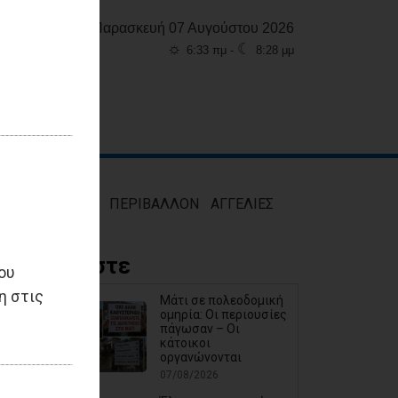
Παρασκευή 07 Αυγούστου 2026
☼
☾
6:33 πμ -
8:28 μμ
ΜΟΣ
ΥΓΕΙΑ
ΠΕΡΙΒΑΛΛΟΝ
ΑΓΓΕΛΙΕΣ
Διαβάστε
ου
η στις
Μάτι σε πολεοδομική
ομηρία: Οι περιουσίες
πάγωσαν – Οι
κάτοικοι
οργανώνονται
07/08/2026