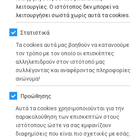
ΚΗΠΟΣ
λειτουργίες. Ο ιστότοπος δεν μπορεί να
λειτουργήσει σωστά χωρίς αυτά τα cookies.
ΥΓΕΙΑ
LIFESTYLE
Στατιστικά
Τα cookies αυτά μας βοηθούν να κατανοούμε
ΤΑΞΙΔΙΑ
Εντυπωσιακή αύξηση επιβατών και
τον τρόπο με τον οποίο οι επισκέπτες
αυτοκινήτων που διακινήθηκαν το
ΕΞΟΔΟΣ
αλληλεπιδρούν στον ιστότοπό μας
πρώτο εξάμηνο του 2022 από το
συλλέγοντας και αναφέροντας πληροφορίες
Λιμάνι της Ραφήνας
ΠΕΡΙΒΑΛΛΟΝ
ανώνυμα!
ΚΑΤΟΙΚΙΔΙΟ
Διαβάστηκε 3309 φορές
Προώθησης
ΑΓΓΕΛΙΕΣ
Αυτά τα cookies χρησιμοποιούνται για την
ΕΦΗΜΕΡΙΔΕΣ
παρακολούθηση των επισκεπτών στους
25-07-2022
ιστότοπους ώστε να σας εμφανίζουν
Από τo Dimotisnews
OΔΗΓΟΣ
διαφημίσεις που είναι πιο σχετικές με εσάς.