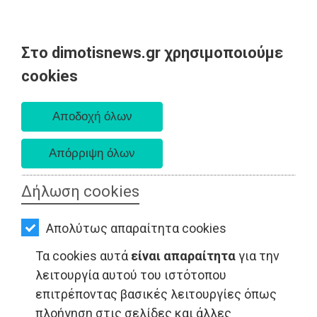
Στο dimotisnews.gr χρησιμοποιούμε
AΡΧΙΚΗ
cookies
Παρασκευή 07 Αυγούστου 2026
ΕΙΔΗΣΕΙΣ
Α. 6:33 πμ - Δ. 8:28 μμ
ΠΟΛΙΤΙΚΗ
ΤΟΠΙΚΗ
ΑΥΤΟΔΙΟΙΚΗΣΗ
Δήλωση cookies
ΟΙΚΟΝΟΜΙΑ
LIFESTYLE - Ραφήνα
Απολύτως απαραίτητα cookies
ΑΘΛΗΤΙΣΜΟΣ
Τα cookies αυτά
είναι απαραίτητα
για την
ΠΟΛΙΤΙΣΜΟΣ
λειτουργία αυτού του ιστότοπου
επιτρέποντας βασικές λειτουργίες όπως
ΣΠΙΤΙ-
πλοήγηση στις σελίδες και άλλες